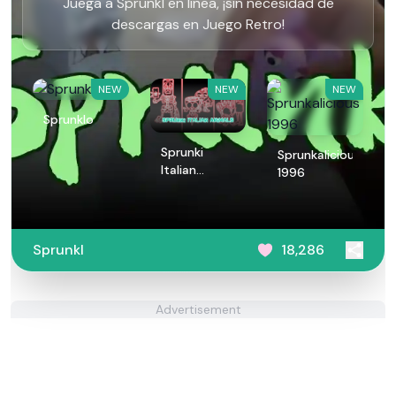
Juega a Sprunkl en línea, ¡sin necesidad de
descargas en Juego Retro!
NEW
NEW
NEW
Sprunklo
Sprunki
Sprunkalicious
Italian
1996
Animals
Sprunkl
18,286
Advertisement