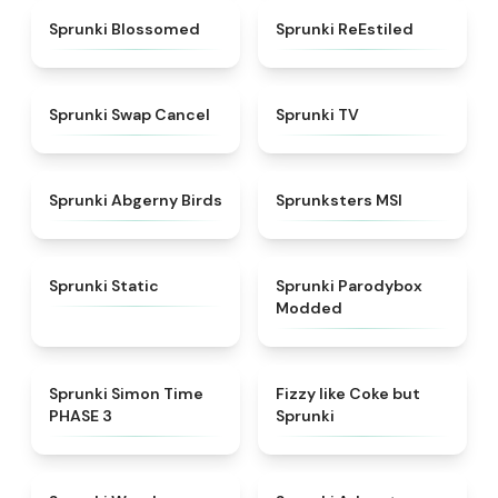
★
4.5
★
4.4
Sprunki Blossomed
Sprunki ReEstiled
★
4.4
★
4.5
Sprunki Swap Cancel
Sprunki TV
★
4.6
★
4.8
Sprunki Abgerny Birds
Sprunksters MSI
★
4.4
★
4.5
Sprunki Static
Sprunki Parodybox
Modded
★
4.3
★
4.6
Sprunki Simon Time
Fizzy like Coke but
PHASE 3
Sprunki
★
4.8
★
5