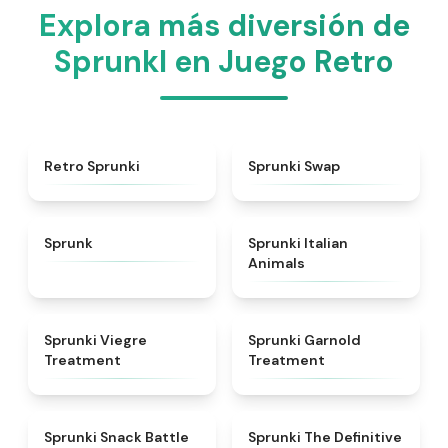
Explora más diversión de
Sprunkl en Juego Retro
★
4.3
★
4.6
Retro Sprunki
Sprunki Swap
★
4.5
★
4.7
Sprunk
Sprunki Italian
Animals
★
4.4
★
4.7
Sprunki Viegre
Sprunki Garnold
Treatment
Treatment
★
4.6
★
4.3
Sprunki Snack Battle
Sprunki The Definitive