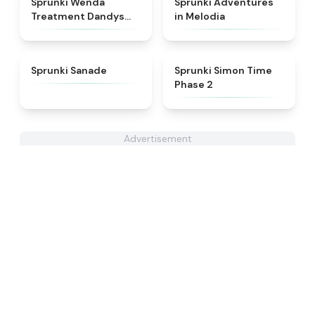
Sprunki Wenda
Sprunki Adventures
Treatment Dandys
in Melodia
World Style
★
4.6
★
4.4
Sprunki Sanade
Sprunki Simon Time
Phase 2
Advertisement