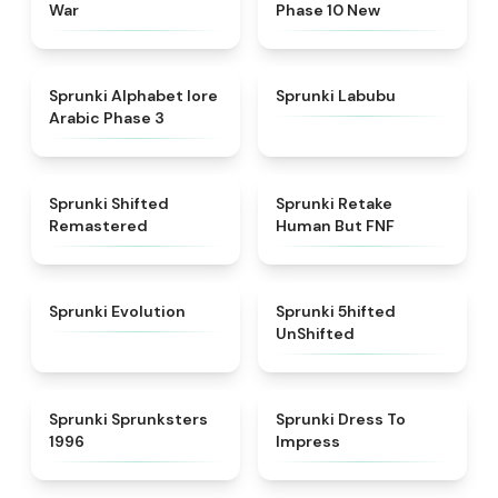
War
Phase 10 New
★
4.8
★
4.6
Sprunki Alphabet lore
Sprunki Labubu
Arabic Phase 3
★
4.3
★
4.7
Sprunki Shifted
Sprunki Retake
Remastered
Human But FNF
★
4.7
★
4.4
Sprunki Evolution
Sprunki 5hifted
UnShifted
★
5
★
4.5
Sprunki Sprunksters
Sprunki Dress To
1996
Impress