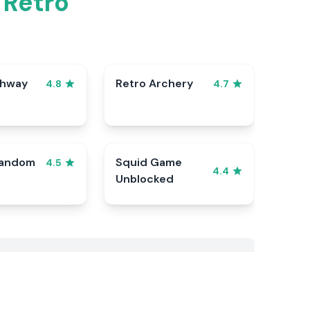
 Retro
ghway
Retro Archery
4.8
4.7
Random
Squid Game
4.5
4.4
Unblocked