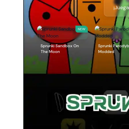
¡Juega
NEW
Sprunki Sandbox On
Sprunki Parody
The Moon
Modded