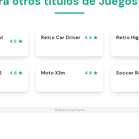
ra otros títulos de Juegos
wl
Retro Car Driver
Retro Hi
4.4
4.5
2
Moto X3m
Soccer 
4.6
4.9
Advertisement