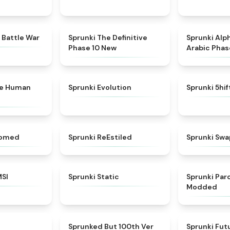
★
4.6
★
4.3
 Battle War
Sprunki The Definitive
Sprunki Alp
Phase 10 New
Arabic Phas
★
4.7
★
4.7
ke Human
Sprunki Evolution
Sprunki 5hi
★
4.5
★
4.4
somed
Sprunki ReEstiled
Sprunki Swa
★
4.8
★
4.4
MSI
Sprunki Static
Sprunki Pa
Modded
★
4.8
★
4.7
Sprunked But 100th Ver
Sprunki Futu