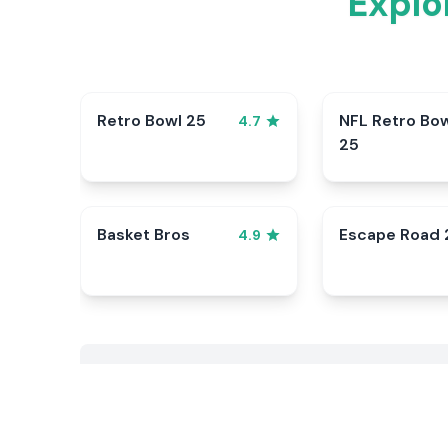
Explo
Retro Bowl 25
NFL Retro Bo
4.7
25
Basket Bros
Escape Road 
4.9