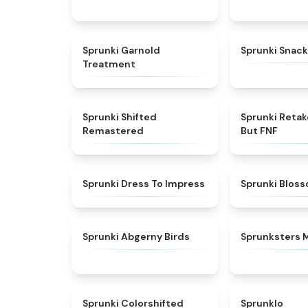
★
4.7
Sprunki Garnold
Sprunki Snack
Treatment
★
4.3
Sprunki Shifted
Sprunki Reta
Remastered
But FNF
★
4.5
Sprunki Dress To Impress
Sprunki Blos
★
4.6
Sprunki Abgerny Birds
Sprunksters 
★
4.6
Sprunki Colorshifted
Sprunklo