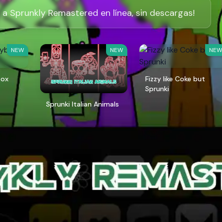
 a Sprunkly Remastered en línea, sin descargas!
NEW
NEW
NE
box
Fizzy like Coke but
Sprunki
Sprunki Italian Animals