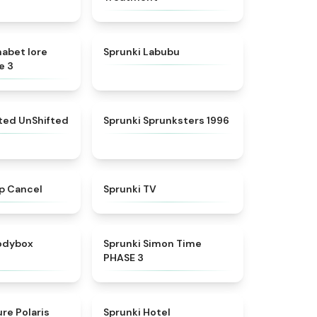
★
4.8
★
4.6
habet lore
Sprunki Labubu
e 3
★
4.4
★
5
fted UnShifted
Sprunki Sprunksters 1996
★
4.4
★
4.5
p Cancel
Sprunki TV
★
4.5
★
4.3
rodybox
Sprunki Simon Time
PHASE 3
★
4.7
★
4.8
re Polaris
Sprunki Hotel