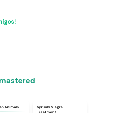
igos!
emastered
★
4.7
★
4.4
ian Animals
Sprunki Viegre
Treatment