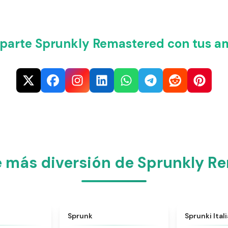
arte Sprunkly Remastered con tus am
 más diversión de Sprunkly R
★
4.6
★
4.5
Sprunk
Sprunki Ital