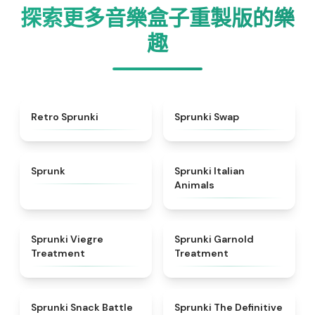
探索更多音樂盒子重製版的樂
趣
★
4.3
★
4.6
Retro Sprunki
Sprunki Swap
★
4.5
★
4.7
Sprunk
Sprunki Italian
Animals
★
4.4
★
4.7
Sprunki Viegre
Sprunki Garnold
Treatment
Treatment
★
4.6
★
4.3
Sprunki Snack Battle
Sprunki The Definitive