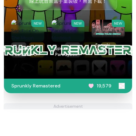
線上玩音樂盒子重製版，無需下載！
NEW
NEW
NEW
Sprunki
Sprunki
Sprunki
Italian
Sandbox On
Parodybox
Animals
The Moon
Modded
Sprunkly Remastered
19,579
Advertisement