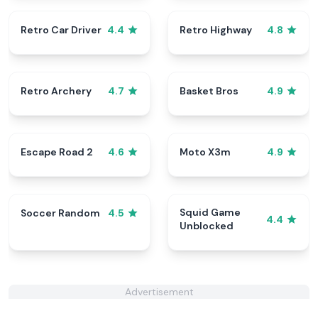
Retro Car Driver
Retro Highway
4.4
4.8
Retro Archery
Basket Bros
4.7
4.9
Escape Road 2
Moto X3m
4.6
4.9
Squid Game
Soccer Random
4.5
4.4
Unblocked
Advertisement