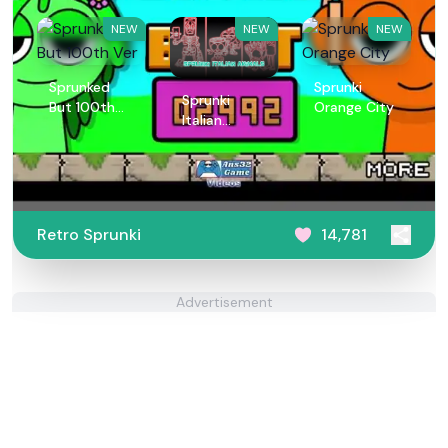
NEW
NEW
NEW
Sprunked
Sprunki
Sprunki
But 100th
Orange City
Italian
Ver
Animals
Retro Sprunki
14,781
Advertisement