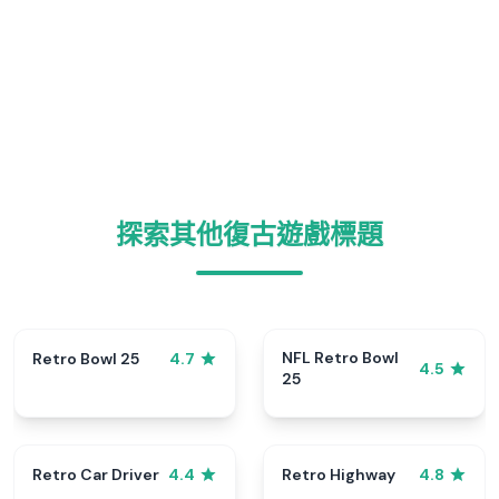
探索其他復古遊戲標題
NFL Retro Bowl
Retro Bowl 25
4.7
4.5
25
Retro Car Driver
Retro Highway
4.4
4.8