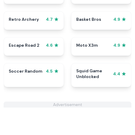
Retro Archery
Basket Bros
4.7
4.9
Escape Road 2
Moto X3m
4.6
4.9
Squid Game
Soccer Random
4.5
4.4
Unblocked
Advertisement