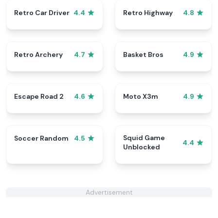
Retro Car Driver
Retro Highway
4.4
4.8
Retro Archery
Basket Bros
4.7
4.9
Escape Road 2
Moto X3m
4.6
4.9
Squid Game
Soccer Random
4.5
4.4
Unblocked
Advertisement