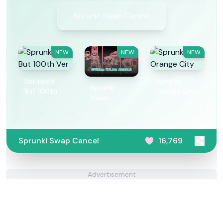
Sprunki Swap Cancel
NEW
NEW
NEW
Sprunked
Sprunki
Sprunki
But 100th
Orange City
Italian
Ver
Animals
Sprunki Swap Cancel
16,769
Advertisement