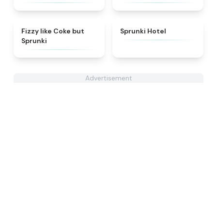
★
4.6
★
4.8
Fizzy like Coke but
Sprunki Hotel
Sprunki
Advertisement