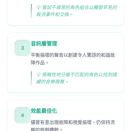
💡
嘗試不尋常的角色組合以觸發罕見的
取消事件和交換。
音訊層管理
3
平衡損壞的聲音以創建令人驚訝的和諧故
障作品。
💡
策略性地分層不匹配的角色以找到隱
藏的音樂瑰寶。
效能最佳化
4
儘管有意出現故障和視覺損壞，仍保持流
暢的遊戲體驗。