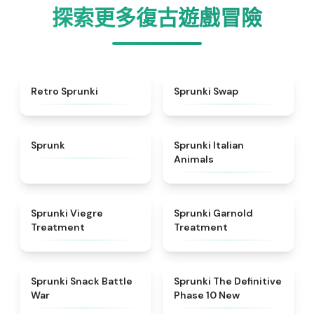
探索更多復古遊戲冒險
★
4.3
★
4.6
Retro Sprunki
Sprunki Swap
★
4.5
★
4.7
Sprunk
Sprunki Italian
Animals
★
4.4
★
4.7
Sprunki Viegre
Sprunki Garnold
Treatment
Treatment
★
4.6
★
4.3
Sprunki Snack Battle
Sprunki The Definitive
War
Phase 10 New