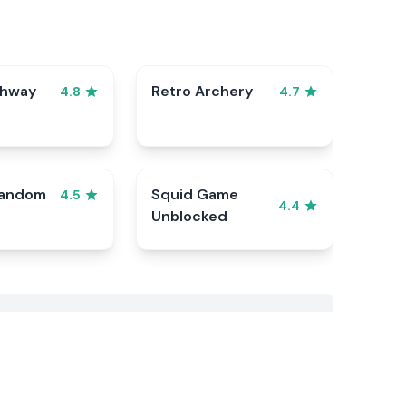
ghway
Retro Archery
4.8
4.7
Random
Squid Game
4.5
4.4
Unblocked