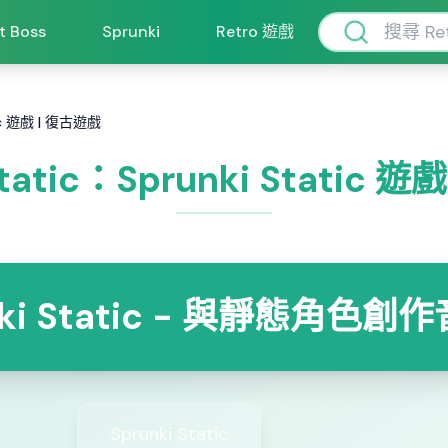
ft Boss
Sprunki
Retro 遊戲
atic 遊戲 | 復古遊戲
Static：Sprunki Static 
nki Static - 與靜態角色創
Sprunki Static