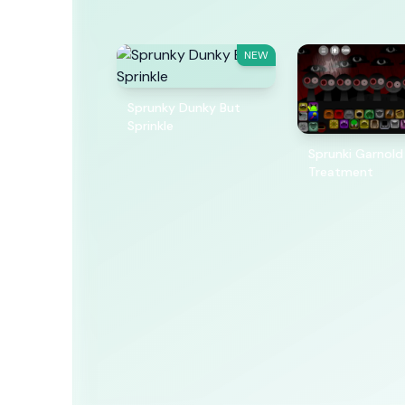
NEW
Sprunky Dunky But
Sprinkle
Sprunki Garnold
Treatment