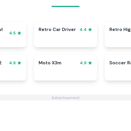
wl
Retro Car Driver
Retro Hi
4.4
4.5
2
Moto X3m
Soccer 
4.6
4.9
Advertisement