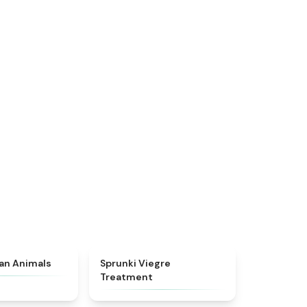
★
4.7
★
4.4
ian Animals
Sprunki Viegre
Treatment