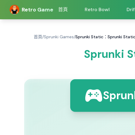
Retro Game
首頁
Retro Bowl
Dri
首頁
/
Sprunki Games
/
Sprunki Static：Sprunki St
Sprunki 
Spru