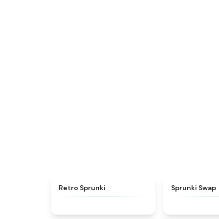
★
4.3
Retro Sprunki
Sprunki Swap