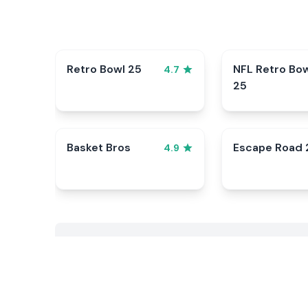
Retro Bowl 25
NFL Retro Bo
4.7
25
Basket Bros
Escape Road 
4.9