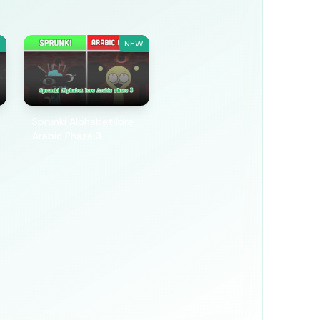
W
NEW
Sprunki Alphabet lore
Arabic Phase 3