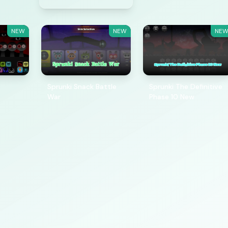
NEW
NEW
NE
Sprunki Snack Battle
Sprunki The Definitive
War
Phase 10 New