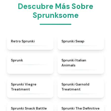
Descubre Más Sobre
Sprunksome
★
4.3
★
4.6
Retro Sprunki
Sprunki Swap
★
4.5
★
4.7
Sprunk
Sprunki Italian
Animals
★
4.4
★
4.7
Sprunki Viegre
Sprunki Garnold
Treatment
Treatment
★
4.6
★
4.3
Sprunki Snack Battle
Sprunki The Definitive