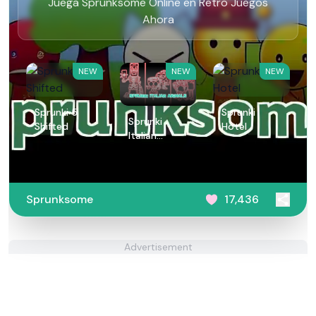
Juega Sprunksome Online en Retro Juegos
Ahora
NEW
NEW
NEW
Sprunki 5
Sprunki
Sprunki
Shifted
Hotel
Italian
Animals
Sprunksome
17,436
Advertisement