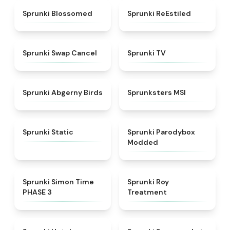
★
4.5
★
4.4
Sprunki Blossomed
Sprunki ReEstiled
★
4.4
★
4.5
Sprunki Swap Cancel
Sprunki TV
★
4.6
★
4.8
Sprunki Abgerny Birds
Sprunksters MSI
★
4.4
★
4.5
Sprunki Static
Sprunki Parodybox
Modded
★
4.3
★
4.9
Sprunki Simon Time
Sprunki Roy
PHASE 3
Treatment
★
4.8
★
4.8