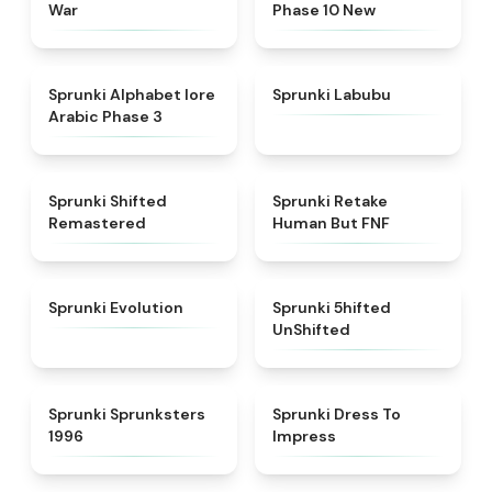
War
Phase 10 New
★
4.8
★
4.6
Sprunki Alphabet lore
Sprunki Labubu
Arabic Phase 3
★
4.3
★
4.7
Sprunki Shifted
Sprunki Retake
Remastered
Human But FNF
★
4.7
★
4.4
Sprunki Evolution
Sprunki 5hifted
UnShifted
★
5
★
4.5
Sprunki Sprunksters
Sprunki Dress To
1996
Impress