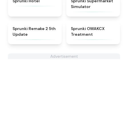
Sprunki Hotel
Sprunki Supermarket
Simulator
★
4.7
★
5
Sprunki Remake 2 5th
Sprunki OWAKCX
Update
Treatment
Advertisement