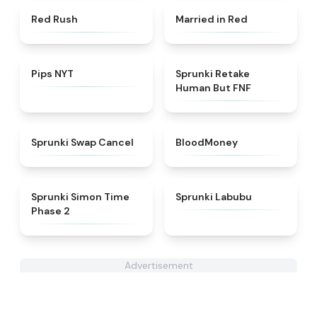
★
4.7
★
4.6
Red Rush
Married in Red
★
4.7
★
4.7
Pips NYT
Sprunki Retake
Human But FNF
★
4.4
★
4.8
Sprunki Swap Cancel
BloodMoney
★
4.4
★
4.6
Sprunki Simon Time
Sprunki Labubu
Phase 2
Advertisement