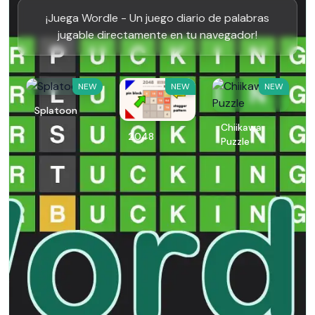
¡Juega Wordle - Un juego diario de palabras
jugable directamente en tu navegador!
NEW
NEW
NEW
Splatoon
Chiikawa
2048
Puzzle