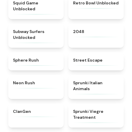
★
4.4
★
4.9
Squid Game
Retro Bowl Unblocked
Unblocked
★
4.4
★
4.8
Subway Surfers
2048
Unblocked
★
5
★
5
Sphere Rush
Street Escape
★
5
★
4.7
Neon Rush
Sprunki Italian
Animals
★
4.3
★
4.4
ClanGen
Sprunki Viegre
Treatment