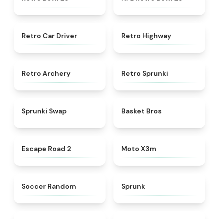
★
4.4
★
4.8
Retro Car Driver
Retro Highway
★
4.7
★
4.3
Retro Archery
Retro Sprunki
★
4.6
★
4.9
Sprunki Swap
Basket Bros
★
4.6
★
4.9
Escape Road 2
Moto X3m
★
4.5
★
4.5
Soccer Random
Sprunk