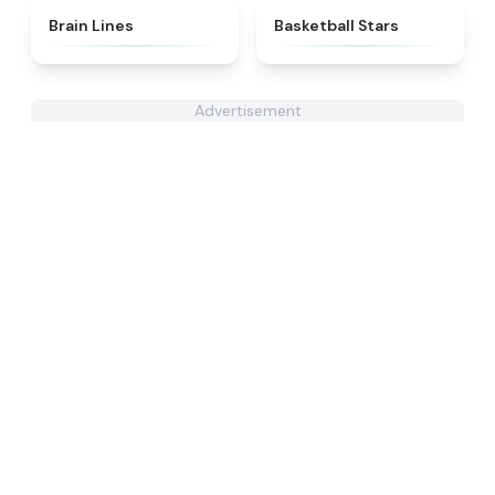
★
4.4
★
4.5
Brain Lines
Basketball Stars
Advertisement