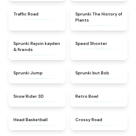
★
4.3
★
4.9
Traffic Road
Sprunki The History of
Plants
★
4.5
★
4.7
Sprunki Rejoin kayden
Speed Shooter
& firends
★
4.6
★
4.6
Sprunki Jump
Sprunki but Bob
★
4.9
★
4.4
Snow Rider 3D
Retro Bowl
★
4.5
★
4.7
Head Basketball
Crossy Road