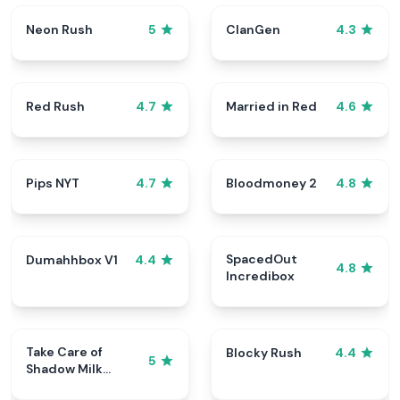
Neon Rush
ClanGen
5
4.3
Red Rush
Married in Red
4.7
4.6
Pips NYT
Bloodmoney 2
4.7
4.8
SpacedOut
Dumahhbox V1
4.4
4.8
Incredibox
Take Care of
Blocky Rush
4.4
5
Shadow Milk
Cookie