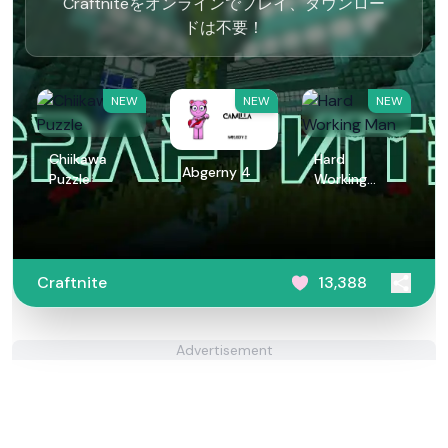
Craftniteをオンラインでプレイ、ダウンロー
ドは不要！
NEW
NEW
NEW
Chiikawa
Hard
Abgerny 4
Puzzle
Working
Man
Craftnite
13,388
Advertisement