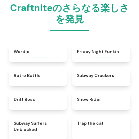
Craftniteのさらなる楽しさ
を発見
★
5
★
4.5
Wordle
Friday Night Funkin
★
4.9
★
4.8
Retro Battle
Subway Crackers
★
4.1
★
4.1
Drift Boss
Snow Rider
★
4.4
★
4.6
Subway Surfers
Trap the cat
Unblocked