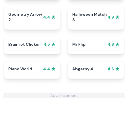
Geometry Arrow
Halloween Match
4.4
4.9
2
3
Brainrot Clicker
Mr Flip
4.5
4.8
Piano World
Abgerny 4
4.4
4.6
Advertisement