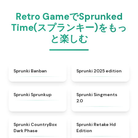
Retro GameでSprunked
Time(スプランキー)をもっ
と楽しむ
★
4.5
★
4.8
Sprunki Banban
Sprunki 2025 edition
★
4.6
★
4.8
Sprunki Sprunkup
Sprunki Singments
2.0
★
4.9
★
4.5
Sprunki CountryBox
Sprunki Retake Hd
Dark Phase
Edition