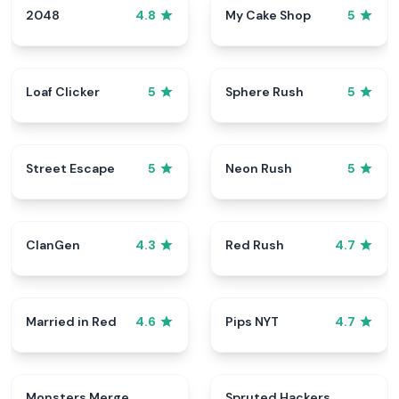
2048
My Cake Shop
4.8
5
Loaf Clicker
Sphere Rush
5
5
Street Escape
Neon Rush
5
5
ClanGen
Red Rush
4.3
4.7
Married in Red
Pips NYT
4.6
4.7
Monsters Merge
Spruted Hackers