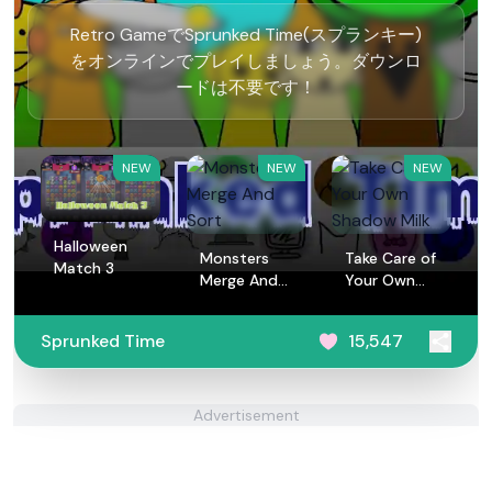
Retro GameでSprunked Time(スプランキー)
をオンラインでプレイしましょう。ダウンロ
ードは不要です！
NEW
NEW
NEW
Halloween
Monsters
Take Care of
Match 3
Merge And
Your Own
Sort
Shadow Milk
Sprunked Time
15,547
Advertisement