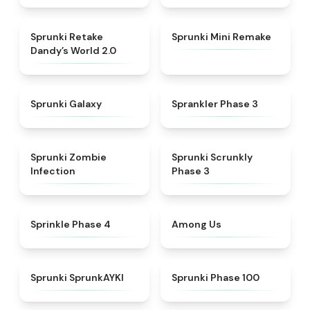
★
4.5
★
4.3
Sprunki Retake
Sprunki Mini Remake
Dandy’s World 2.0
★
4.7
★
4.4
Sprunki Galaxy
Sprankler Phase 3
★
4.8
★
4.6
Sprunki Zombie
Sprunki Scrunkly
Infection
Phase 3
★
4.8
★
4.6
Sprinkle Phase 4
Among Us
★
4.9
★
5
Sprunki SprunkAYKI
Sprunki Phase 100