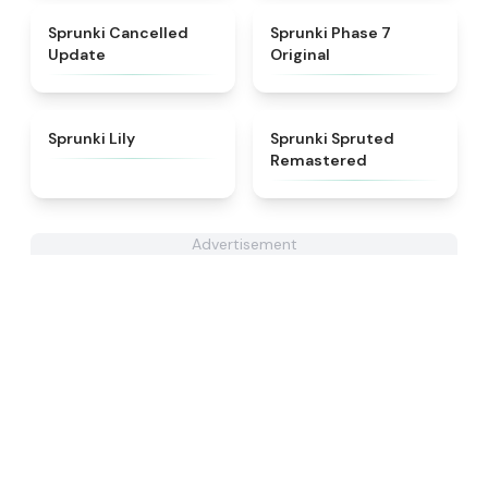
★
4.5
★
5
Sprunki Cancelled
Sprunki Phase 7
Update
Original
★
4.9
★
4.4
Sprunki Lily
Sprunki Spruted
Remastered
Advertisement