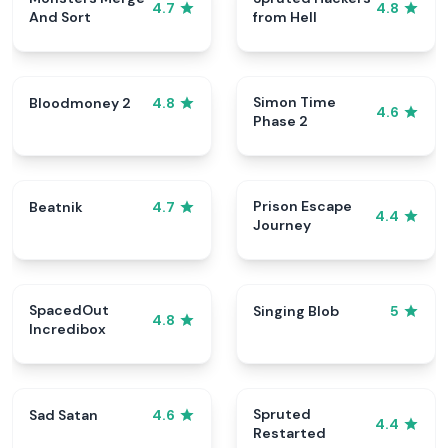
4.7
4.8
And Sort
from Hell
Simon Time
Bloodmoney 2
4.8
4.6
Phase 2
Prison Escape
Beatnik
4.7
4.4
Journey
SpacedOut
Singing Blob
5
4.8
Incredibox
Spruted
Sad Satan
4.6
4.4
Restarted