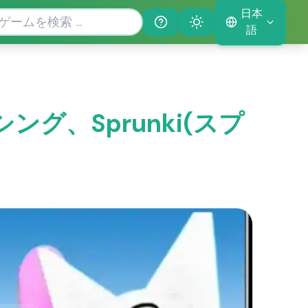
日本
Help
Theme
語
キシング、Sprunki(スプ