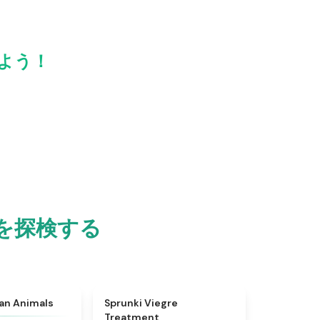
広めよう！
世界を探検する
★
4.7
★
4.4
ian Animals
Sprunki Viegre
Treatment