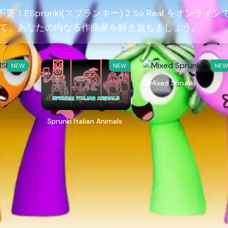
！ESprunki(スプランキー) 2 So Real をオンライン
て、あなたの内なる作曲家を解き放ちましょう。
NEW
NEW
NE
Mixed Sprunki
Sprunki Italian Animals