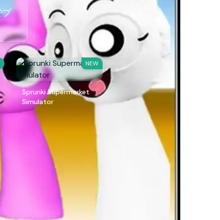
でプ
W
NEW
Sprunki Supermarket
Simulator