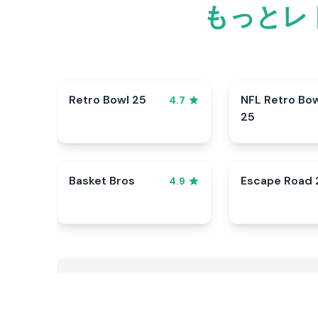
もっとレ
Retro Bowl 25
NFL Retro Bo
4.7
25
Basket Bros
Escape Road 
4.9