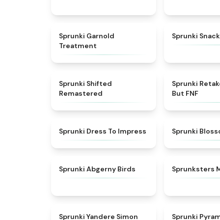
★
4.7
Sprunki Garnold
Sprunki Snack
Treatment
★
4.3
Sprunki Shifted
Sprunki Reta
Remastered
But FNF
★
4.5
Sprunki Dress To Impress
Sprunki Blos
★
4.6
Sprunki Abgerny Birds
Sprunksters 
★
4.5
Sprunki Yandere Simon
Sprunki Pyra