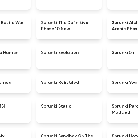
★
4.6
★
4.3
 Battle War
Sprunki The Definitive
Sprunki Alp
Phase 10 New
Arabic Phas
★
4.7
★
4.7
ke Human
Sprunki Evolution
Sprunki 5hi
★
4.5
★
4.4
somed
Sprunki ReEstiled
Sprunki Swa
★
4.8
★
4.4
MSI
Sprunki Static
Sprunki Pa
Modded
★
4.6
★
5
mix
Sprunki Sandbox On The
Sprunki Hot