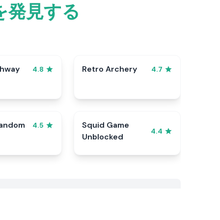
を発見する
ghway
Retro Archery
4.8
4.7
Random
Squid Game
4.5
4.4
Unblocked