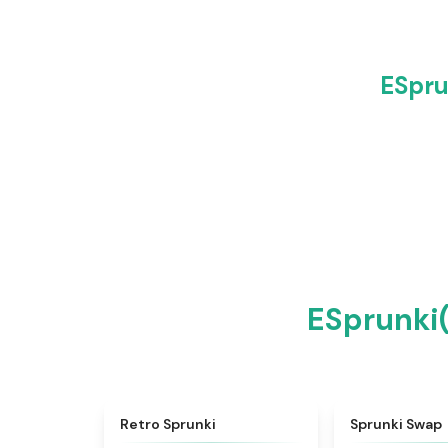
ESpr
ESprun
★
4.3
Retro Sprunki
Sprunki Swap