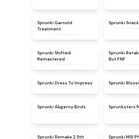
★
4.7
Sprunki Garnold
Sprunki Snack
Treatment
★
4.3
Sprunki Shifted
Sprunki Reta
Remastered
But FNF
★
4.5
Sprunki Dress To Impress
Sprunki Blos
★
4.6
Sprunki Abgerny Birds
Sprunksters 
★
4.7
Sprunki Remake 2 5th
Sprunki MSI P