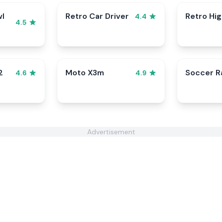
wl
Retro Car Driver
Retro Hi
4.4
4.5
2
Moto X3m
Soccer 
4.6
4.9
Advertisement