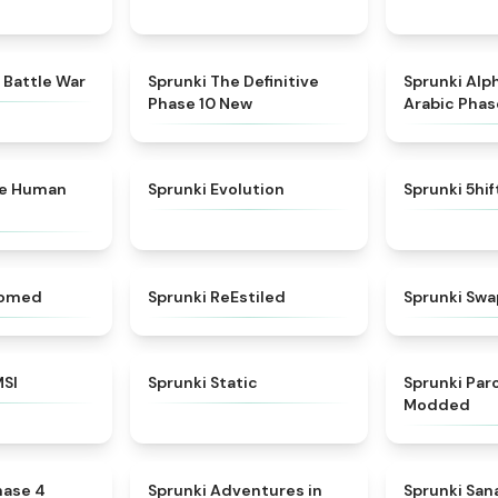
★
4.6
★
4.3
 Battle War
Sprunki The Definitive
Sprunki Alp
Phase 10 New
Arabic Phas
★
4.7
★
4.7
ke Human
Sprunki Evolution
Sprunki 5hi
★
4.5
★
4.4
somed
Sprunki ReEstiled
Sprunki Swa
★
4.8
★
4.4
MSI
Sprunki Static
Sprunki Pa
Modded
★
4.6
★
5
hase 4
Sprunki Adventures in
Sprunki Sa