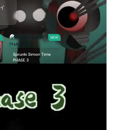
レイ
W
NEW
Sprunki Simon Time
PHASE 3