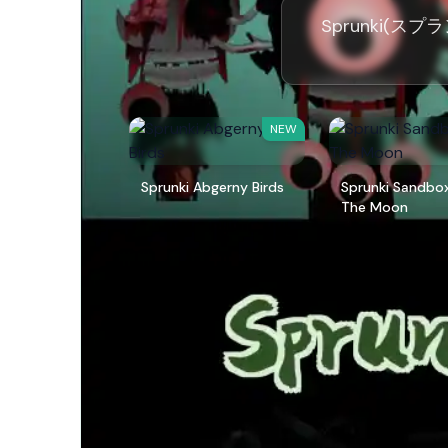
Sprunki(ス
NEW
Sprunki Abgerny Birds
Sprunki Sandbo
The Moon