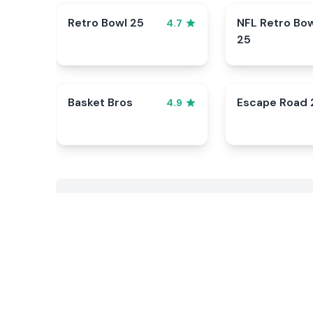
Retro Bowl 25
NFL Retro Bo
4.7
25
Basket Bros
Escape Road 
4.9