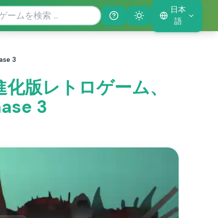
日本
Help
Theme
語
se 3
 ホラー進化版レトロゲーム、
ase 3