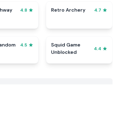
ghway
Retro Archery
4.8
4.7
Random
Squid Game
4.5
4.4
Unblocked