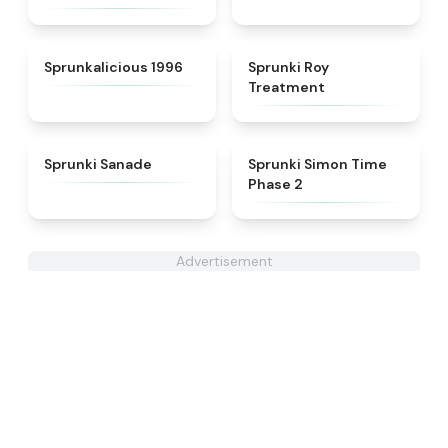
★
4.3
★
4.9
Sprunkalicious 1996
Sprunki Roy
Treatment
★
4.6
★
4.4
Sprunki Sanade
Sprunki Simon Time
Phase 2
Advertisement