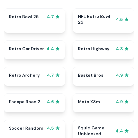
NFL Retro Bowl
Retro Bowl 25
4.7
4.5
25
Retro Car Driver
Retro Highway
4.4
4.8
Retro Archery
Basket Bros
4.7
4.9
Escape Road 2
Moto X3m
4.6
4.9
Squid Game
Soccer Random
4.5
4.4
Unblocked