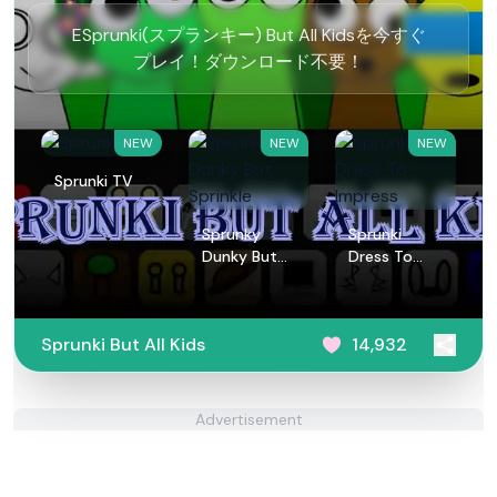
ESprunki(スプランキー) But All Kidsを今すぐ
プレイ！ダウンロード不要！
NEW
NEW
NEW
Sprunki TV
Sprunky
Sprunki
Dunky But
Dress To
Sprinkle
Impress
Sprunki But All Kids
14,932
Advertisement