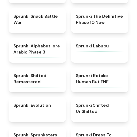
★
4.6
★
4.3
Sprunki Snack Battle
Sprunki The Definitive
War
Phase 10 New
★
4.8
★
4.6
Sprunki Alphabet lore
Sprunki Labubu
Arabic Phase 3
★
4.3
★
4.7
Sprunki Shifted
Sprunki Retake
Remastered
Human But FNF
★
4.7
★
4.4
Sprunki Evolution
Sprunki 5hifted
UnShifted
★
5
★
4.5
Sprunki Sprunksters
Sprunki Dress To