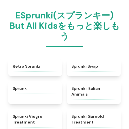
ESprunki(スプランキー)
But All Kidsをもっと楽しも
う
★
4.3
★
4.6
Retro Sprunki
Sprunki Swap
★
4.5
★
4.7
Sprunk
Sprunki Italian
Animals
★
4.4
★
4.7
Sprunki Viegre
Sprunki Garnold
Treatment
Treatment