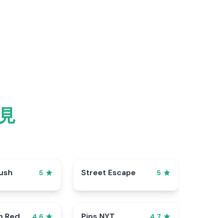
見
ush
Street Escape
5
5
n Red
Pips NYT
4.6
4.7