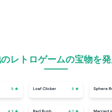
他のレトロゲームの宝物を発
p
Loaf Clicker
Sphere R
5
5
Red Rush
Married i
4.3
4.7