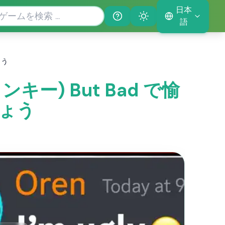
日本
Help
Theme
語
ょう
ランキー) But Bad で愉
ょう