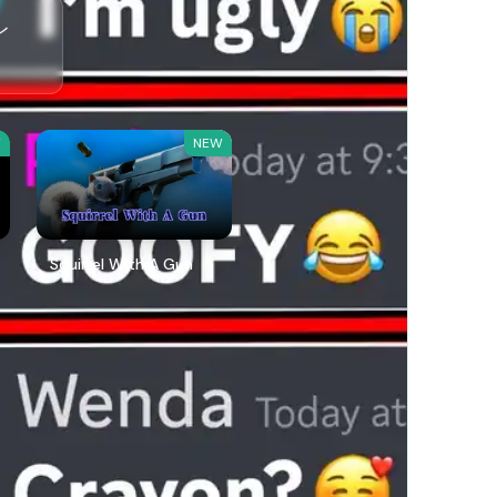
レ
W
NEW
Squirrel With A Gun