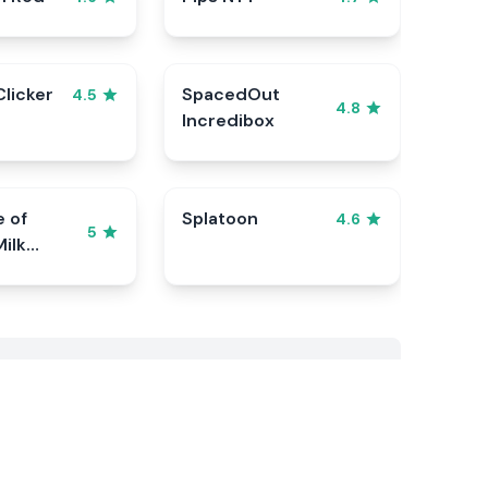
Clicker
SpacedOut
4.5
4.8
Incredibox
e of
Splatoon
4.6
5
ilk