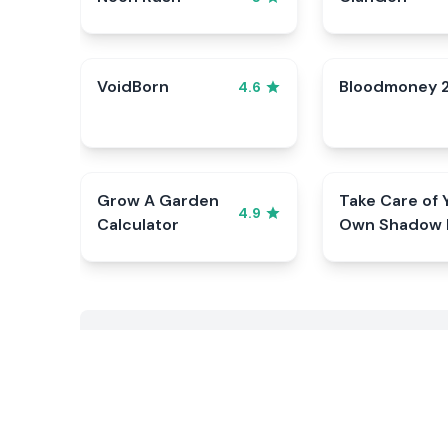
VoidBorn
Bloodmoney 
4.6
Grow A Garden
Take Care of 
4.9
Calculator
Own Shadow 