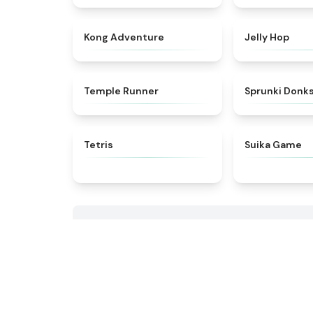
★
4.4
Kong Adventure
Jelly Hop
★
4.5
Temple Runner
Sprunki Donk
★
4.5
Tetris
Suika Game