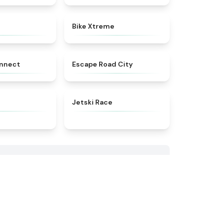
★
4.9
★
4.5
Bike Xtreme
★
4.5
★
4.3
nnect
Escape Road City
★
4.5
★
4.8
Jetski Race