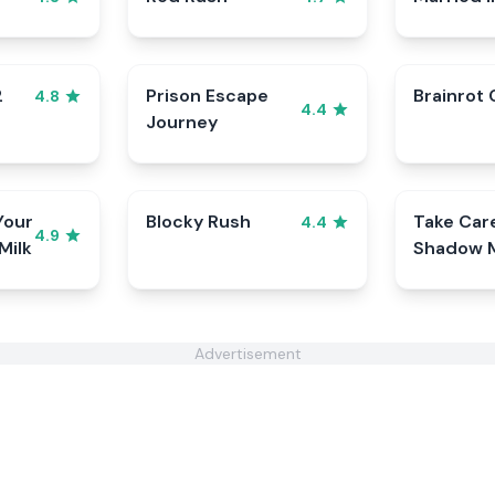
2
Prison Escape
Brainrot 
4.8
4.4
Journey
Your
Blocky Rush
Take Car
4.4
4.9
Milk
Shadow M
Cookie
Advertisement