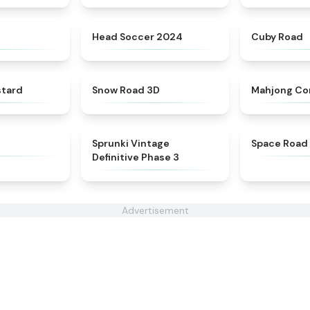
★
4.4
★
4.6
Head Soccer 2024
Cuby Road
★
4.6
★
4.4
stard
Snow Road 3D
Mahjong Co
★
4.4
★
4.7
Sprunki Vintage
Space Road
Definitive Phase 3
Advertisement