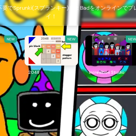
でSprunki(スプランキー) But Badをオンラインでプ
イ！
NEW
NEW
NE
2048
Incredibox Studio