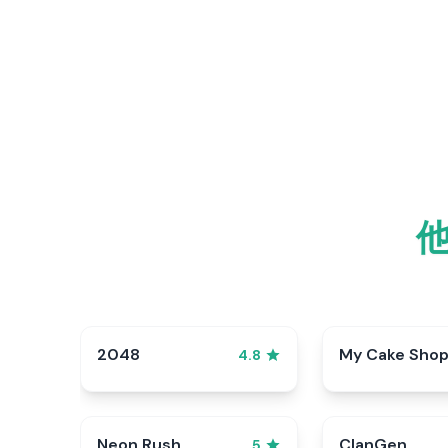
2048
My Cake Sho
4.8
Neon Rush
ClanGen
5