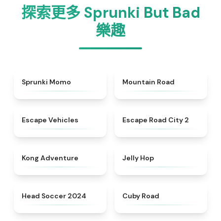
探索更多 Sprunki But Bad
樂趣
★
5
★
4.3
Sprunki Momo
Mountain Road
★
4.9
★
4.5
Escape Vehicles
Escape Road City 2
★
4.4
★
4.4
Kong Adventure
Jelly Hop
★
4.6
★
4.9
Head Soccer 2024
Cuby Road