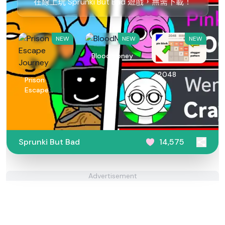
在線上玩 Sprunki But Bad 遊戲，無需下載！
NEW
NEW
NEW
BloodMoney
2048
Prison
Escape
Journey
Sprunki But Bad
14,575
Advertisement