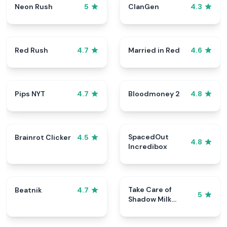
Neon Rush
ClanGen
5
4.3
Red Rush
Married in Red
4.7
4.6
Pips NYT
Bloodmoney 2
4.7
4.8
SpacedOut
Brainrot Clicker
4.5
4.8
Incredibox
Take Care of
Beatnik
4.7
5
Shadow Milk
Cookie