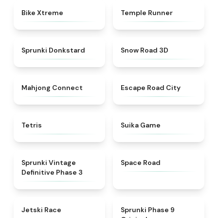
★
4.5
★
4.5
Bike Xtreme
Temple Runner
★
4.6
★
4.4
Sprunki Donkstard
Snow Road 3D
★
4.5
★
4.3
Mahjong Connect
Escape Road City
★
4.5
★
4.4
Tetris
Suika Game
★
4.7
★
4.5
Sprunki Vintage
Space Road
Definitive Phase 3
★
4.8
★
4.5
Jetski Race
Sprunki Phase 9