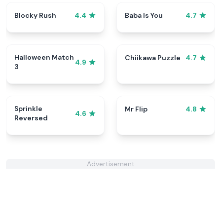
Blocky Rush
Baba Is You
4.4
4.7
Halloween Match
Chiikawa Puzzle
4.7
4.9
3
Sprinkle
Mr Flip
4.8
4.6
Reversed
Advertisement