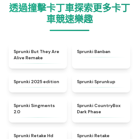
透過撞擊卡丁車探索更多卡丁
車競速樂趣
★
4.8
★
4.5
Sprunki But They Are
Sprunki Banban
Alive Remake
★
4.8
★
4.6
Sprunki 2025 edition
Sprunki Sprunkup
★
4.8
★
4.9
Sprunki Singments
Sprunki CountryBox
2.0
Dark Phase
★
4.5
★
4.5
Sprunki Retake Hd
Sprunki Retake