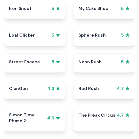
Iron Snout
My Cake Shop
5
5
Loaf Clicker
Sphere Rush
5
5
Street Escape
Neon Rush
5
5
ClanGen
Red Rush
4.3
4.7
Simon Time
The Freak Circus
4.7
4.6
Phase 2