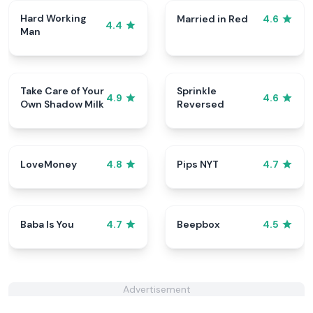
Hard Working
Married in Red
4.6
4.4
Man
Take Care of Your
Sprinkle
4.9
4.6
Own Shadow Milk
Reversed
LoveMoney
Pips NYT
4.8
4.7
Baba Is You
Beepbox
4.7
4.5
Advertisement