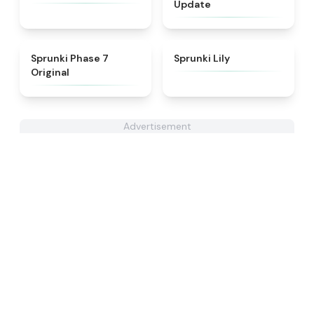
Update
★
5
★
4.9
Sprunki Phase 7
Sprunki Lily
Original
Advertisement