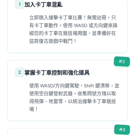
1
加入卡丁車混亂
立即跳入撞擊卡丁車比賽！無需註冊，只
有卡丁車動作。使用 WASD 或方向鍵來操
縱您的卡丁車在競技場周圍，並準備好在
這款復古遊戲中戰鬥！
#
2
2
掌握卡丁車控制和強化道具
使用 WASD/方向鍵駕駛，Shift 鍵漂移，並
使用空白鍵發射武器。收集問號方塊以取
得飛彈、地雷等，以統治撞擊卡丁車競技
場！
#
3