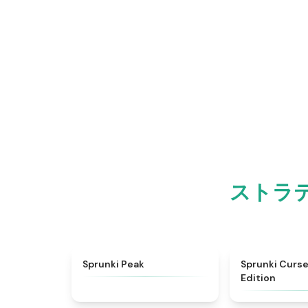
ストラ
★
4.7
Sprunki Peak
Sprunki Curse
Edition