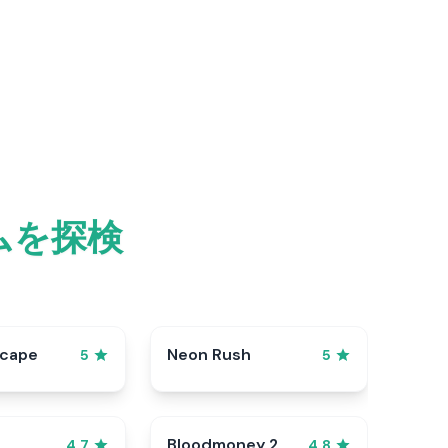
ムを探検
scape
Neon Rush
5
5
Bloodmoney 2
4.7
4.8