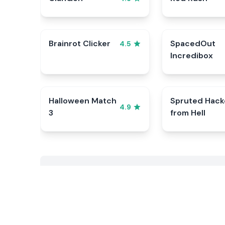
Brainrot Clicker
SpacedOut
4.5
Incredibox
Halloween Match
Spruted Hack
4.9
3
from Hell