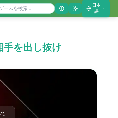
日本
Help
Theme
語
相手を出し抜け
代