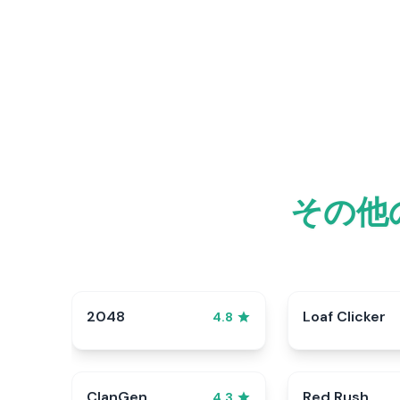
その他
2048
Loaf Clicker
4.8
ClanGen
Red Rush
4.3