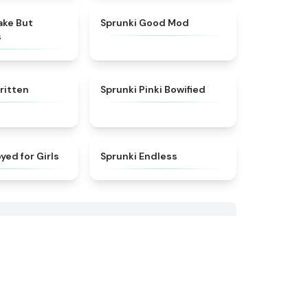
★
4.6
★
5
ake But
Sprunki Good Mod
s
★
4.7
★
5
ritten
Sprunki Pinki Bowified
★
4.5
★
4.5
yed for Girls
Sprunki Endless