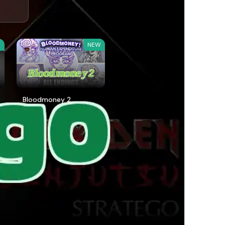
W
NEW
Bloodmoney 2