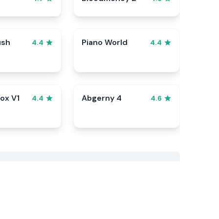
ush
Piano World
4.4
4.4
ox V1
Abgerny 4
4.4
4.6