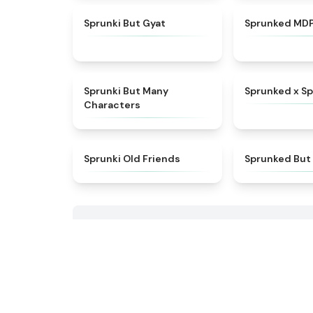
★
4.9
Sprunki But Gyat
Sprunked MDP
★
4.5
Sprunki But Many
Sprunked x Sp
Characters
★
4.4
Sprunki Old Friends
Sprunked But 