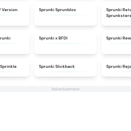
★
4.7
★
4.5
 Version
Sprunki Sprunblox
Sprunki Ret
Sprunkster
★
4.5
★
4.8
runki
Sprunki x BFDI
Sprunki Rew
★
4.4
★
4.6
Sprinkle
Sprunki Slickback
Sprunki Rejo
Advertisement