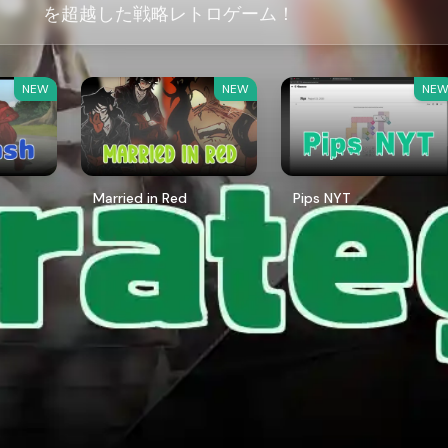
を超越した戦略レトロゲーム！
NEW
NEW
NE
Married in Red
Pips NYT