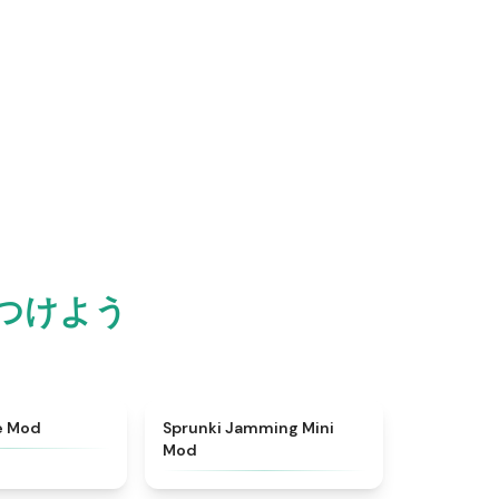
つけよう
★
4.9
★
4.6
e Mod
Sprunki Jamming Mini
Mod