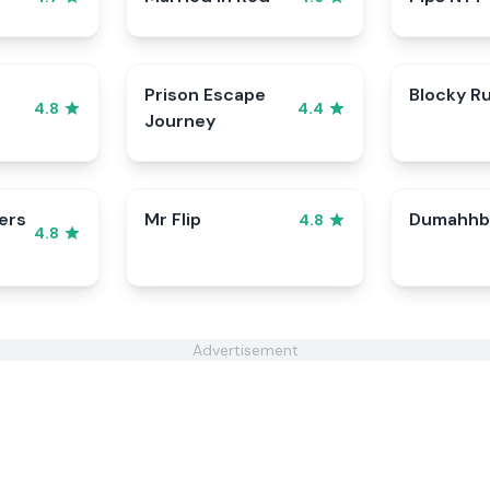
Prison Escape
Blocky R
4.8
4.4
Journey
ers
Mr Flip
Dumahhb
4.8
4.8
Advertisement