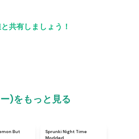
)をお友達と共有しましょう！
プランキー)をもっと見る
★
4.4
★
4.4
kemon But
Sprunki Night Time
Modded