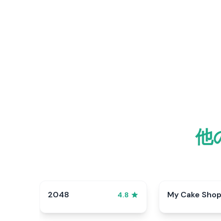
他
2048
My Cake Sho
4.8