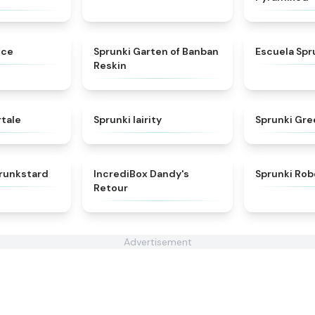
★
4.8
★
4.5
uce
Sprunki Garten of Banban
Escuela Spr
Reskin
★
4.6
★
4.3
rtale
Sprunki lairity
Sprunki Gr
★
4.4
★
4.7
runkstard
IncrediBox Dandy's
Sprunki Rob
Retour
Advertisement