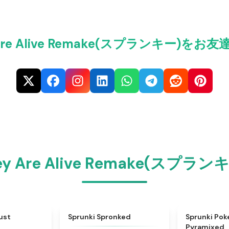
hey Are Alive Remake(スプランキー
 They Are Alive Remake(ス
★
4.4
★
4.5
ust
Sprunki Spronked
Sprunki Po
Pyramixed