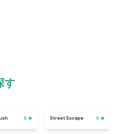
探す
ush
Street Escape
5
5