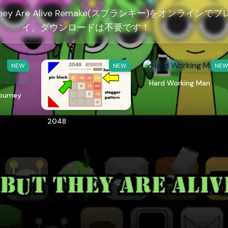
t They Are Alive Remake(スプランキー)をオンラインでプ
イ、ダウンロードは不要です！
NEW
NEW
NE
Hard Working Man
ourney
2048