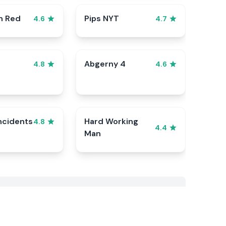
n Red
Pips NYT
4.6
4.7
Abgerny 4
4.8
4.6
ncidents
Hard Working
4.8
4.4
Man