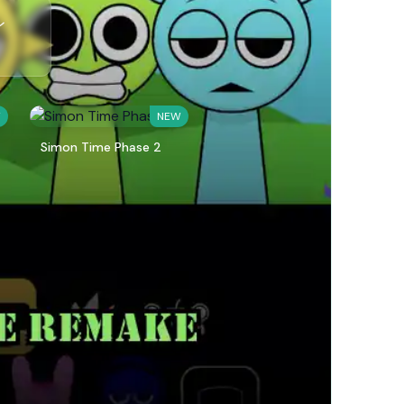
レ
W
NEW
Simon Time Phase 2