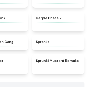
★
4.7
★
4.6
unki
Derple Phase 2
★
5
★
4.4
een Gang
Spranke
★
4.4
★
4.9
ot
Sprunki Mustard Remake