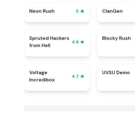
Neon Rush
ClanGen
5
Spruted Hackers
Blocky Rush
4.8
from Hell
Voltage
UVSU Demo
4.7
Incredibox