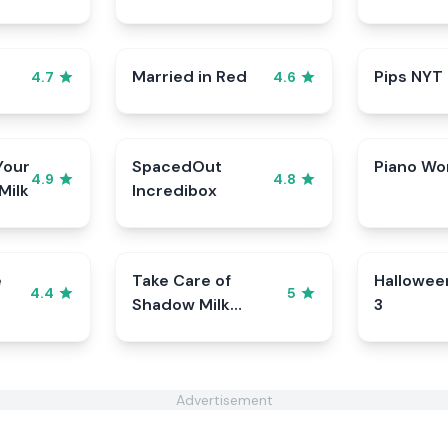
Married in Red
Pips NYT
4.7
4.6
Your
SpacedOut
Piano Wo
4.9
4.8
Milk
Incredibox
e
Take Care of
Hallowee
4.4
5
Shadow Milk
3
Cookie
Advertisement