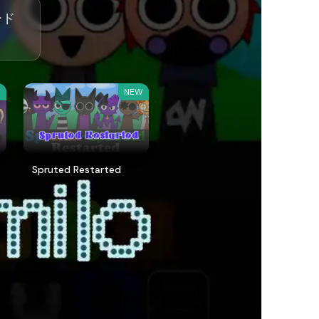
ード
W
NEW
Spruted Restarted