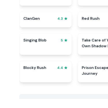
ClanGen
Red Rush
4.3
Singing Blob
Take Care of 
5
Own Shadow 
Blocky Rush
Prison Escap
4.4
Journey