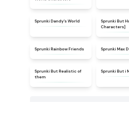
★
4.6
Sprunki Dandy's World
Sprunki But H
Characters]
★
4.9
Sprunki Rainbow Friends
Sprunki Max D
★
4.4
Sprunki But Realistic of
Sprunki But i 
them