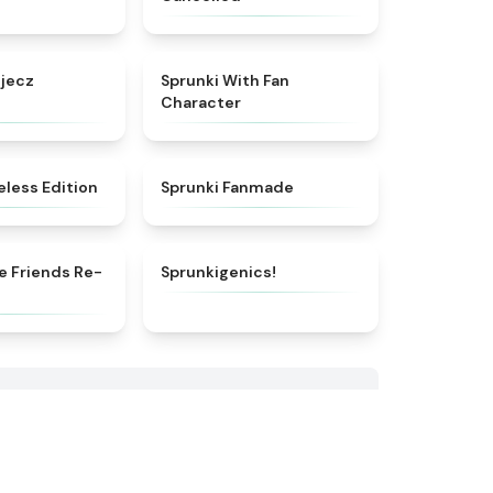
★
4.9
★
4.4
ejecz
Sprunki With Fan
Character
★
4.9
★
5
eless Edition
Sprunki Fanmade
★
5
★
4.8
e Friends Re-
Sprunkigenics!