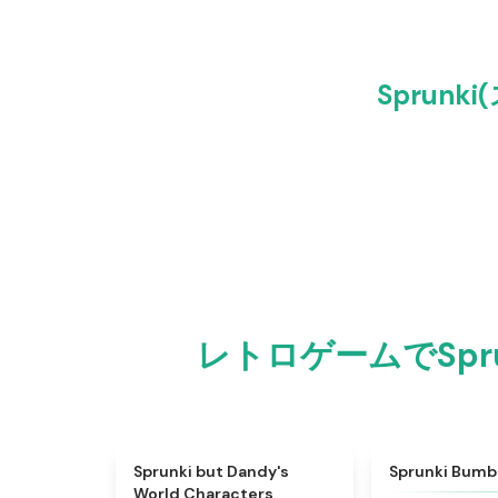
Sprun
レトロゲームでSpr
★
4.6
Sprunki but Dandy's
Sprunki Bumb
World Characters