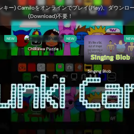
プランキー) Camiloをオンラインでプレイ(Play)、ダウンロ
(Download)不要！
NEW
NEW
NE
Chiikawa Puzzle
Singing Blob