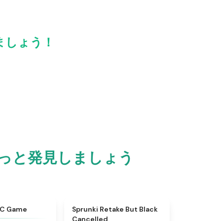
しましょう！
をもっと発見しましょう
★
4.7
★
5
DC Game
Sprunki Retake But Black
Cancelled