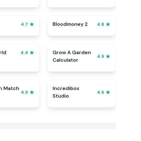
Bloodmoney 2
4.7
4.8
rld
Grow A Garden
4.4
4.9
Calculator
n Match
Incredibox
4.9
4.6
Studio