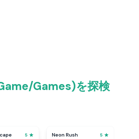
me/Games)を探検
scape
Neon Rush
5
5