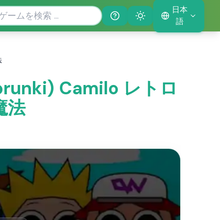
日本
Help
Theme
語
法
unki) Camilo レトロ
魔法