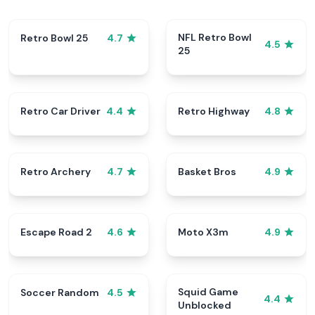
NFL Retro Bowl
Retro Bowl 25
4.7
4.5
25
Retro Car Driver
Retro Highway
4.4
4.8
Retro Archery
Basket Bros
4.7
4.9
Escape Road 2
Moto X3m
4.6
4.9
Squid Game
Soccer Random
4.5
4.4
Unblocked