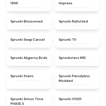
1996
Impress
★
4.5
★
4.4
Sprunki Blossomed
Sprunki ReEstiled
★
4.4
★
4.5
Sprunki Swap Cancel
Sprunki TV
★
4.6
★
4.8
Sprunki Abgerny Birds
Sprunksters MSI
★
4.4
★
4.5
Sprunki Static
Sprunki Parodybox
Modded
★
4.3
★
4.7
Sprunki Simon Time
Sprunki V1001
PHASE 3