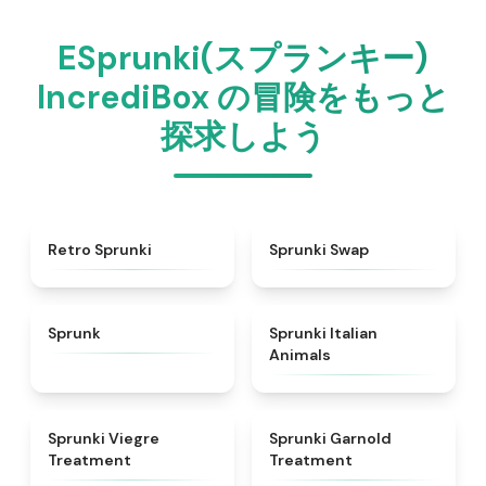
ESprunki(スプランキー)
IncrediBox の冒険をもっと
探求しよう
★
4.3
★
4.6
Retro Sprunki
Sprunki Swap
★
4.5
★
4.7
Sprunk
Sprunki Italian
Animals
★
4.4
★
4.7
Sprunki Viegre
Sprunki Garnold
Treatment
Treatment