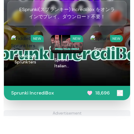
ESprunki(スプランキー) IncrediBox をオンラ
インでプレイ、ダウンロード不要！
NEW
NEW
NEW
Sprunki Oc
Fiddlebops
Sprunki
Sprunkters
Italian
Animals
Sprunki IncrediBox
18,696
Advertisement