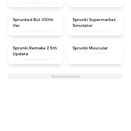
★
4.7
★
4.8
Sprunked But 100th
Sprunki Supermarket
Ver
Simulator
★
4.7
★
4.6
Sprunki Remake 2 5th
Sprunki Muscular
Update
Advertisement