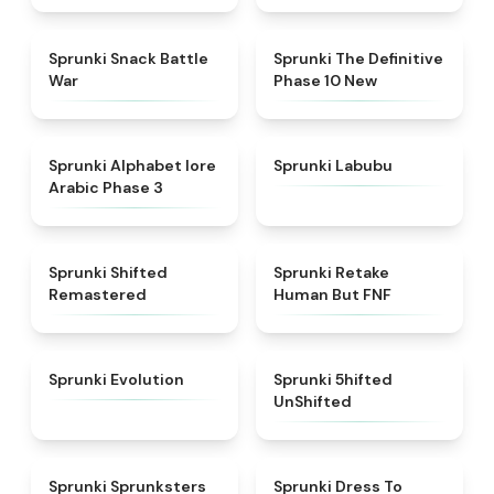
★
4.6
★
4.3
Sprunki Snack Battle
Sprunki The Definitive
War
Phase 10 New
★
4.8
★
4.6
Sprunki Alphabet lore
Sprunki Labubu
Arabic Phase 3
★
4.3
★
4.7
Sprunki Shifted
Sprunki Retake
Remastered
Human But FNF
★
4.7
★
4.4
Sprunki Evolution
Sprunki 5hifted
UnShifted
★
5
★
4.5
Sprunki Sprunksters
Sprunki Dress To