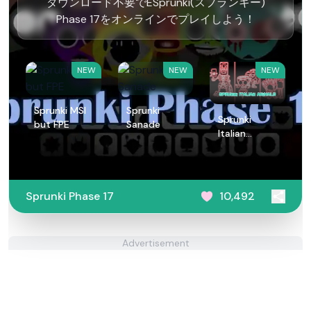
ダウンロード不要でESprunki(スプランキー)
Phase 17をオンラインでプレイしよう！
NEW
NEW
NEW
Sprunki MSI
Sprunki
Sprunki
but FPE
Sanade
Italian
Animals
Sprunki Phase 17
10,492
Advertisement