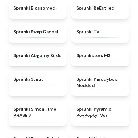
★
4.5
★
4.4
Sprunki Blossomed
Sprunki ReEstiled
★
4.4
★
4.5
Sprunki Swap Cancel
Sprunki TV
★
4.6
★
4.8
Sprunki Abgerny Birds
Sprunksters MSI
★
4.4
★
4.5
Sprunki Static
Sprunki Parodybox
Modded
★
4.3
★
4.6
Sprunki Simon Time
Sprunki Pyramix
PHASE 3
PovPoptyr Ver
★
4.7
★
4.8