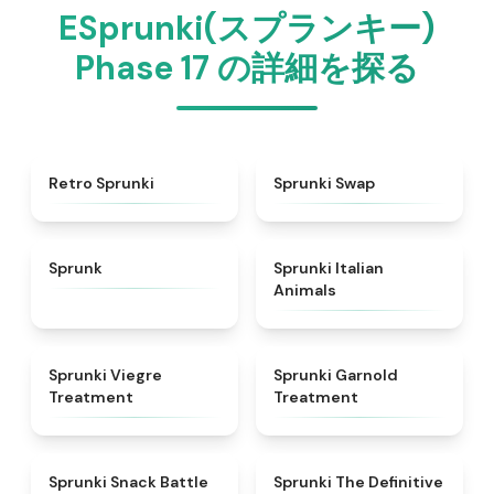
ESprunki(スプランキー)
Phase 17 の詳細を探る
★
4.3
★
4.6
Retro Sprunki
Sprunki Swap
★
4.5
★
4.7
Sprunk
Sprunki Italian
Animals
★
4.4
★
4.7
Sprunki Viegre
Sprunki Garnold
Treatment
Treatment
★
4.6
★
4.3
Sprunki Snack Battle
Sprunki The Definitive