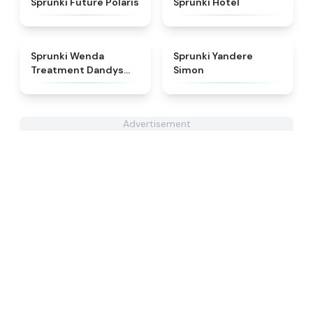
Sprunki Future Polaris
Sprunki Hotel
★
4.8
★
4.5
Sprunki Wenda
Sprunki Yandere
Treatment Dandys
Simon
World Style
Advertisement