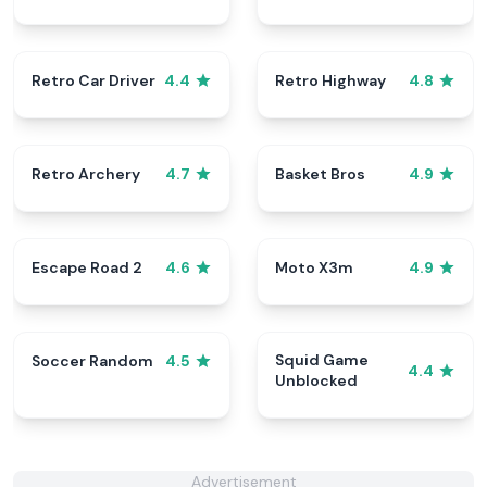
Retro Car Driver
Retro Highway
4.4
4.8
Retro Archery
Basket Bros
4.7
4.9
Escape Road 2
Moto X3m
4.6
4.9
Squid Game
Soccer Random
4.5
4.4
Unblocked
Advertisement