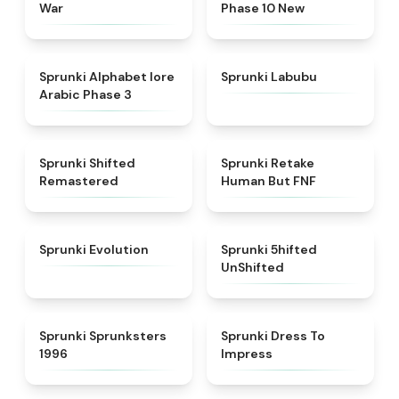
War
Phase 10 New
★
4.8
★
4.6
Sprunki Alphabet lore
Sprunki Labubu
Arabic Phase 3
★
4.3
★
4.7
Sprunki Shifted
Sprunki Retake
Remastered
Human But FNF
★
4.7
★
4.4
Sprunki Evolution
Sprunki 5hifted
UnShifted
★
5
★
4.5
Sprunki Sprunksters
Sprunki Dress To
1996
Impress