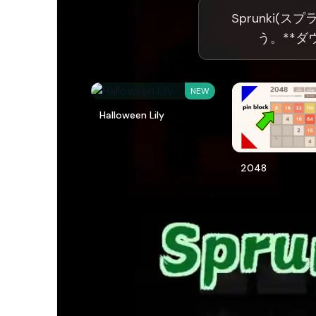
Sprunki(ス
う。**ダ
NEW
Halloween Lily
2048