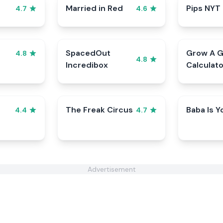
Married in Red
Pips NYT
4.7
4.6
SpacedOut
Grow A 
4.8
4.8
Incredibox
Calculato
The Freak Circus
Baba Is Y
4.4
4.7
Advertisement