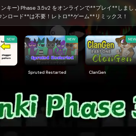
プランキー) Phase 3.5v2 をオンラインで**プレイ**しまし
ウンロード**は不要！レトロ**ゲーム**リミックス！
NEW
NEW
NE
Spruted Restarted
ClanGen