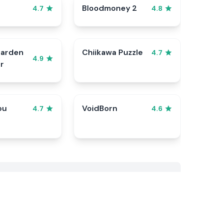
Bloodmoney 2
4.7
4.8
Garden
Chiikawa Puzzle
4.7
4.9
r
ou
VoidBorn
4.7
4.6