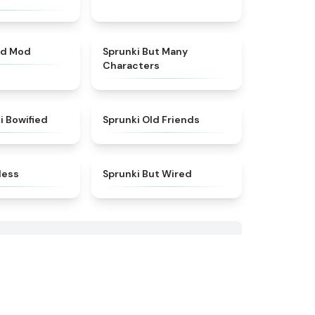
★
5
★
4.5
od Mod
Sprunki But Many
Characters
★
5
★
4.4
i Bowified
Sprunki Old Friends
★
4.5
★
4.5
less
Sprunki But Wired