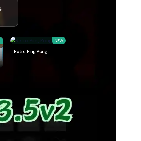
ょ
W
NEW
Retro Ping Pong