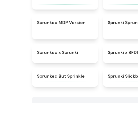
★
4.7
Sprunked MDP Version
Sprunki Sprun
★
4.5
Sprunked x Sprunki
Sprunki x BFD
★
4.4
Sprunked But Sprinkle
Sprunki Slick