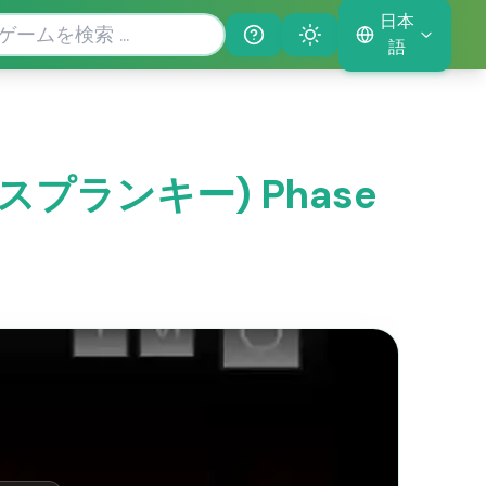
日本
Help
Theme
語
i(スプランキー) Phase