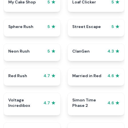
My Cake Shop
Loaf Clicker
5
5
Sphere Rush
Street Escape
5
5
Neon Rush
ClanGen
5
4.3
Red Rush
Married in Red
4.7
4.6
Voltage
Simon Time
4.7
4.6
Incredibox
Phase 2