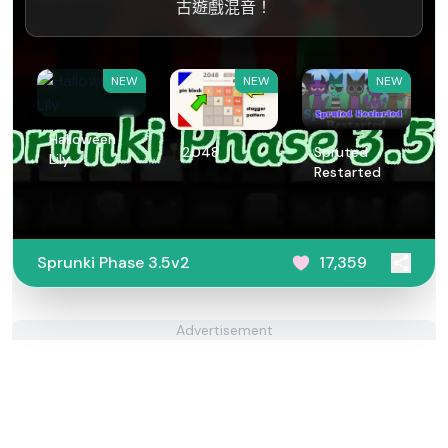
古遊戲混音！
NEW
NEW
NEW
Halloween
2048
Spruted
Lily
Restarted
Sprunki Phase 3.5v2
17,359
Advertisement