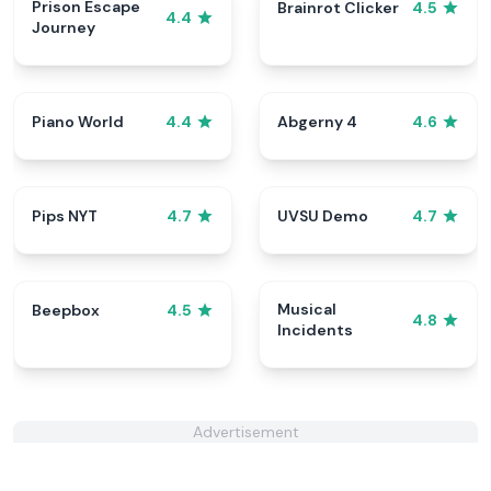
Prison Escape
Brainrot Clicker
4.5
4.4
Journey
Piano World
Abgerny 4
4.4
4.6
Pips NYT
UVSU Demo
4.7
4.7
Musical
Beepbox
4.5
4.8
Incidents
Advertisement