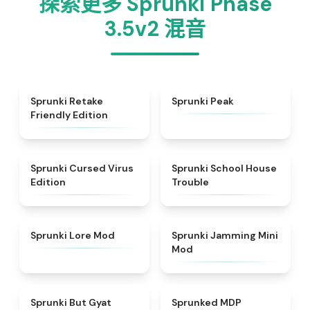
探索更多 Sprunki Phase
3.5v2 混音
★
4.4
★
4.7
Sprunki Retake
Sprunki Peak
Friendly Edition
★
4.5
★
4.9
Sprunki Cursed Virus
Sprunki School House
Edition
Trouble
★
4.9
★
4.6
Sprunki Lore Mod
Sprunki Jamming Mini
Mod
★
4.9
★
4.7
Sprunki But Gyat
Sprunked MDP