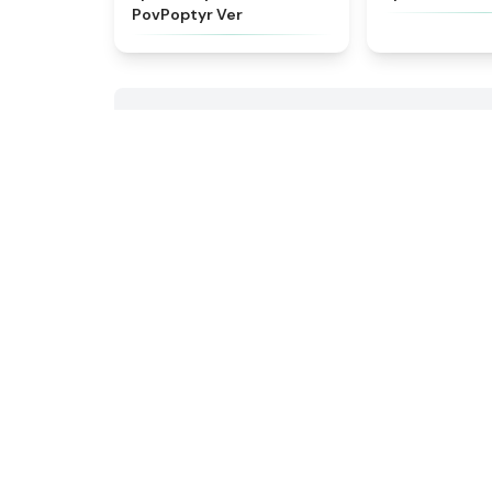
PovPoptyr Ver