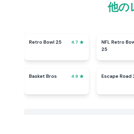
他の
Retro Bowl 25
NFL Retro Bo
4.7
25
Basket Bros
Escape Road 
4.9