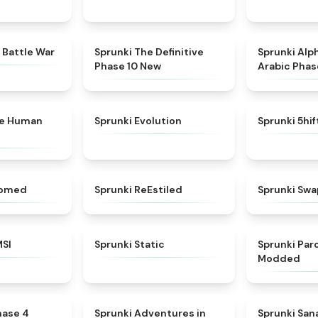
★
4.6
★
4.3
 Battle War
Sprunki The Definitive
Sprunki Alp
Phase 10 New
Arabic Phas
★
4.7
★
4.7
ke Human
Sprunki Evolution
Sprunki 5hi
★
4.5
★
4.4
somed
Sprunki ReEstiled
Sprunki Swa
★
4.8
★
4.4
MSI
Sprunki Static
Sprunki Pa
Modded
★
4.6
★
5
hase 4
Sprunki Adventures in
Sprunki Sa