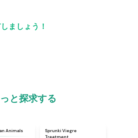
と共有しましょう！
 をもっと探求する
★
4.7
★
4.4
ian Animals
Sprunki Viegre
Treatment