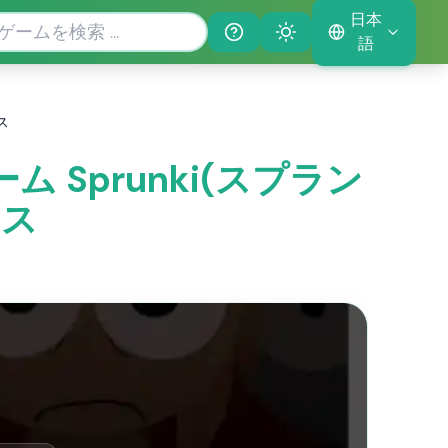
日本
Help
Theme
語
クス
ゲーム Sprunki(スプラン
クス