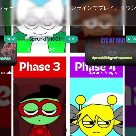
プランキー) レッド vs Plants をオンラインでプレイ、ダウ
ード不要！
NEW
NEW
NE
Sprunki V1001
Animals
Sprunki Viegre
Treatment