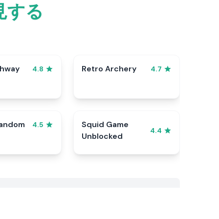
見する
ghway
Retro Archery
4.8
4.7
Random
Squid Game
4.5
4.4
Unblocked