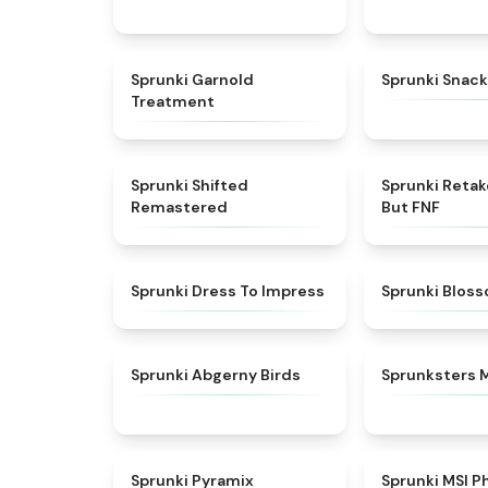
★
4.7
Sprunki Garnold
Sprunki Snack
Treatment
★
4.3
Sprunki Shifted
Sprunki Reta
Remastered
But FNF
★
4.5
Sprunki Dress To Impress
Sprunki Blos
★
4.6
Sprunki Abgerny Birds
Sprunksters 
★
4.6
Sprunki Pyramix
Sprunki MSI P