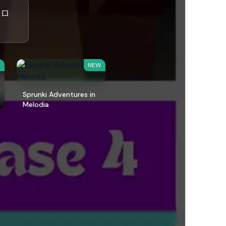
ンロ
W
NEW
Sprunki Adventures in
Melodia