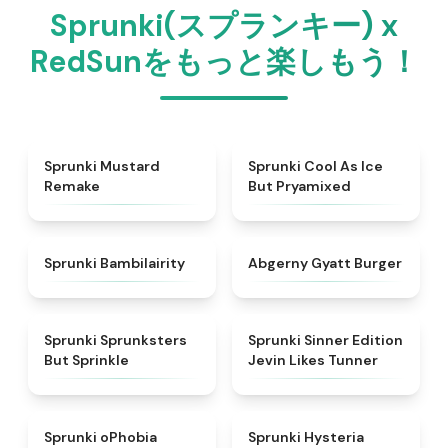
Sprunki(スプランキー) x
RedSunをもっと楽しもう！
★
4.9
★
4.9
Sprunki Mustard
Sprunki Cool As Ice
Remake
But Pryamixed
★
4.9
★
4.6
Sprunki Bambilairity
Abgerny Gyatt Burger
★
4.3
★
4.4
Sprunki Sprunksters
Sprunki Sinner Edition
But Sprinkle
Jevin Likes Tunner
★
4.5
★
4.4
Sprunki oPhobia
Sprunki Hysteria