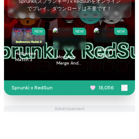
Sprunki(スプランキー) x RedSunをオンライン
でプレイ。ダウンロードは不要です！
NEW
NEW
NEW
Chiikawa
Halloween
Puzzle
Monsters
Match 3
Merge And
Sort
Sprunki x RedSun
18,056
Advertisement