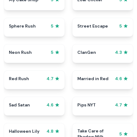
Sphere Rush
Street Escape
5
5
Neon Rush
ClanGen
5
4.3
Red Rush
Married in Red
4.7
4.6
Sad Satan
Pips NYT
4.6
4.7
Take Care of
Halloween Lily
4.8
5
Shadow Milk