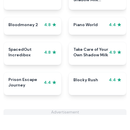
Cookie
Bloodmoney 2
Piano World
4.8
4.4
SpacedOut
Take Care of Your
4.8
4.9
Incredibox
Own Shadow Milk
Prison Escape
Blocky Rush
4.4
4.4
Journey
Advertisement