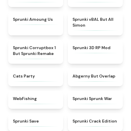
★
4.8
★
4.8
Sprunki Amoung Us
Sprunki vBAL But All
Simon
★
4.8
★
4.5
Sprunki Corruptbox 1
Sprunki 3D RP Mod
But Sprunki Remake
★
4.7
★
4.7
Cats Party
Abgerny But Overlap
★
4.6
★
4.7
WebFishing
Sprunki Sprunk War
★
4.4
★
4.7
Sprunki Save
Sprunki Crack Edition