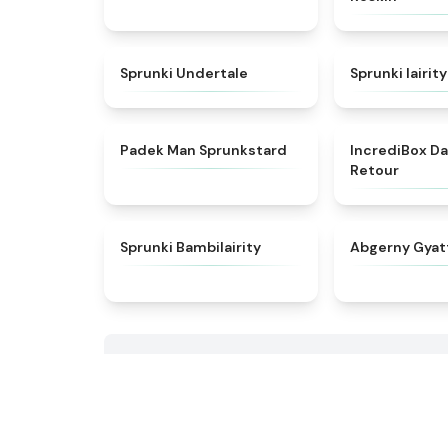
★
4.6
Sprunki Undertale
Sprunki lairity
★
4.4
Padek Man Sprunkstard
IncrediBox D
Retour
★
4.9
Sprunki Bambilairity
Abgerny Gyat