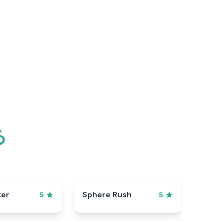
る
ker
Sphere Rush
5
5