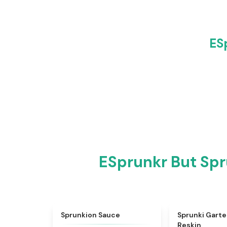
E
ESprunkr Bu
★
4.8
Sprunkion Sauce
Sprunki Garte
Reskin