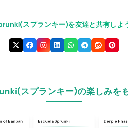
Sprunki(スプランキー)を友達と共有しよ
t Sprunki(スプランキー)の楽
★
4.5
★
4.7
n of Banban
Escuela Sprunki
Derple Phas