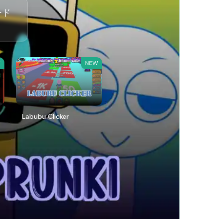
ード
W
NEW
Labubu Clicker