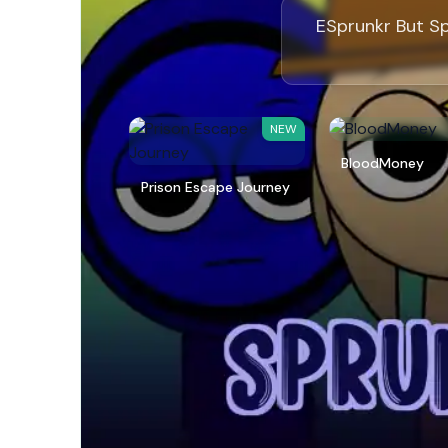
ESprunkr 
NEW
BloodMoney
Prison Escape Journey