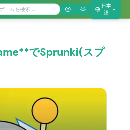
日本
Help
Theme
語
ame**でSprunki(スプ