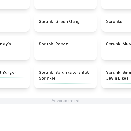
★
4.3
★
5
Sprunki Green Gang
Spranke
★
4.7
★
4.4
andy's
Sprunki Robot
Sprunki Mu
★
4.6
★
4.3
t Burger
Sprunki Sprunksters But
Sprunki Sinn
Sprinkle
Jevin Likes
Advertisement