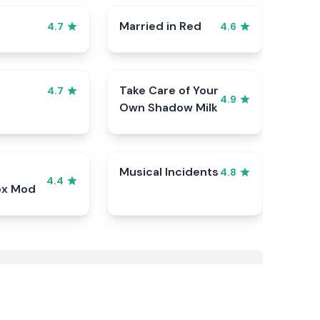
Married in Red
4.7
4.6
Take Care of Your
4.7
4.9
Own Shadow Milk
Musical Incidents
4.8
4.4
ox Mod