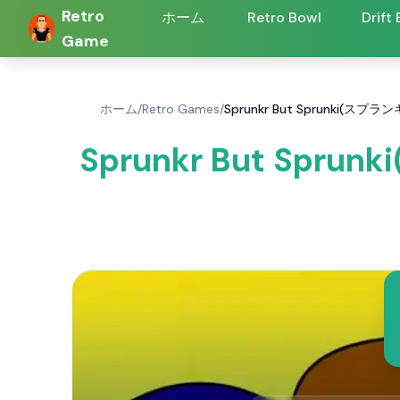
Retro
ホーム
Retro Bowl
Drift
Game
ホーム
/
Retro Games
/
Sprunkr But Sprunki(
Sprunkr But Spr