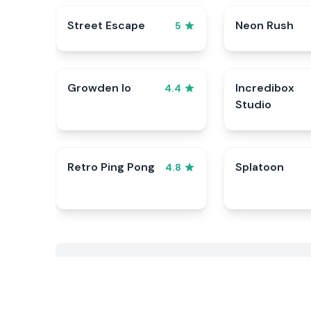
Street Escape
Neon Rush
5
Growden Io
Incredibox
4.4
Studio
Retro Ping Pong
Splatoon
4.8