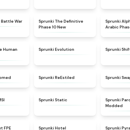
★
4.6
★
4.3
 Battle War
Sprunki The Definitive
Sprunki Alp
Phase 10 New
Arabic Phas
★
4.7
★
4.7
ke Human
Sprunki Evolution
Sprunki 5hi
★
4.5
★
4.4
somed
Sprunki ReEstiled
Sprunki Swa
★
4.8
★
4.4
MSI
Sprunki Static
Sprunki Pa
Modded
★
4.7
★
4.8
ut FPE
Sprunki Hotel
Sprunki Pyr