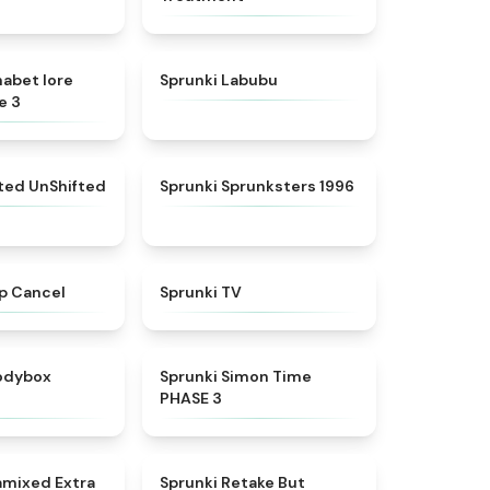
★
4.8
★
4.6
habet lore
Sprunki Labubu
e 3
★
4.4
★
5
fted UnShifted
Sprunki Sprunksters 1996
★
4.4
★
4.5
p Cancel
Sprunki TV
★
4.5
★
4.3
rodybox
Sprunki Simon Time
PHASE 3
★
4.9
★
4.3
amixed Extra
Sprunki Retake But