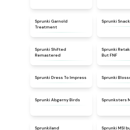
★
4.7
Sprunki Garnold
Sprunki Snack
Treatment
★
4.3
Sprunki Shifted
Sprunki Reta
Remastered
But FNF
★
4.5
Sprunki Dress To Impress
Sprunki Blos
★
4.6
Sprunki Abgerny Birds
Sprunksters 
★
4.5
Sprunkiland
Sprunki MSI b