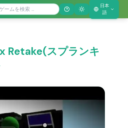
日本
Help
Theme
語
lox Retake(スプランキ
ス