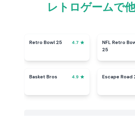
レトロゲームで
Retro Bowl 25
NFL Retro Bo
4.7
25
Basket Bros
Escape Road 
4.9