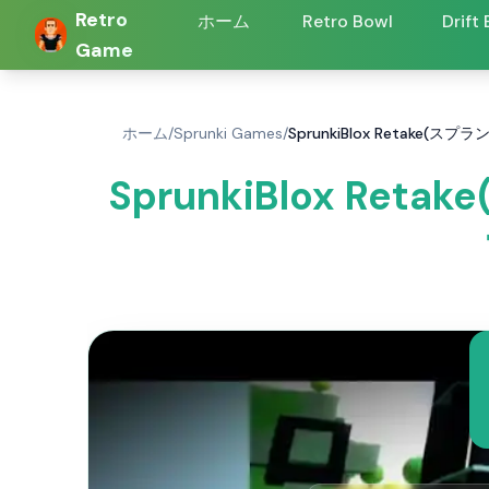
Retro
ホーム
Retro Bowl
Drift
Game
ホーム
/
Sprunki Games
/
SprunkiBlox Retake(
SprunkiBlox Ret