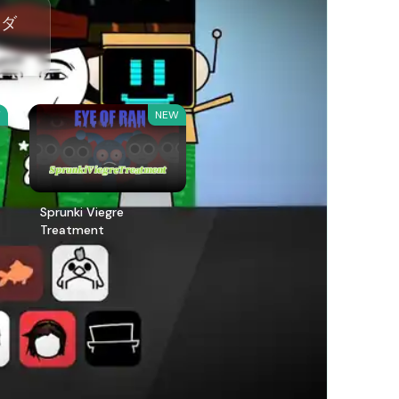
。ダ
W
NEW
Sprunki Viegre
Treatment