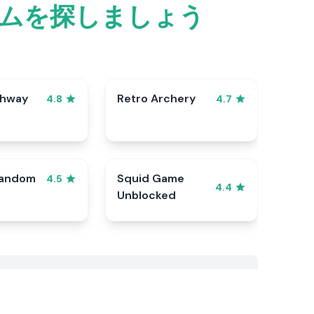
ムを探しましょう
ghway
Retro Archery
4.8
4.7
Random
Squid Game
4.5
4.4
Unblocked