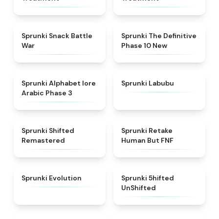
★
4.6
★
4.3
Sprunki Snack Battle
Sprunki The Definitive
War
Phase 10 New
★
4.8
★
4.6
Sprunki Alphabet lore
Sprunki Labubu
Arabic Phase 3
★
4.3
★
4.7
Sprunki Shifted
Sprunki Retake
Remastered
Human But FNF
★
4.7
★
4.4
Sprunki Evolution
Sprunki 5hifted
UnShifted