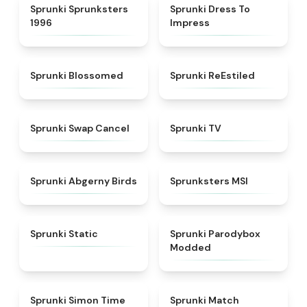
★
5
★
4.5
Sprunki Sprunksters
Sprunki Dress To
1996
Impress
★
4.5
★
4.4
Sprunki Blossomed
Sprunki ReEstiled
★
4.4
★
4.5
Sprunki Swap Cancel
Sprunki TV
★
4.6
★
4.8
Sprunki Abgerny Birds
Sprunksters MSI
★
4.4
★
4.5
Sprunki Static
Sprunki Parodybox
Modded
★
4.3
★
4.7
Sprunki Simon Time
Sprunki Match