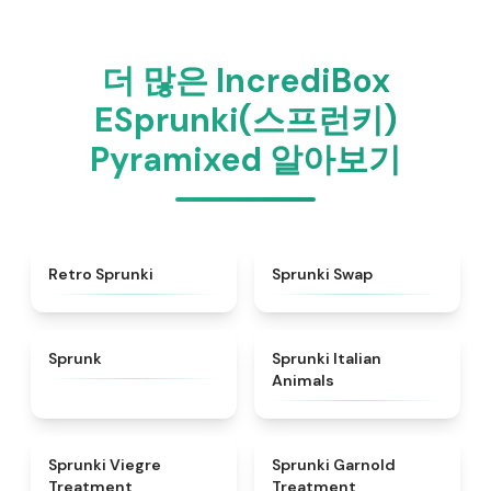
더 많은 IncrediBox
ESprunki(스프런키)
Pyramixed 알아보기
★
4.3
★
4.6
Retro Sprunki
Sprunki Swap
★
4.5
★
4.7
Sprunk
Sprunki Italian
Animals
★
4.4
★
4.7
Sprunki Viegre
Sprunki Garnold
Treatment
Treatment