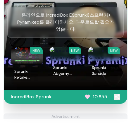
온라인으로 IncrediBox ESprunki(스프런키)
Pyramixed를 플레이하세요. 다운로드할 필요가
없습니다!
NEW
NEW
NEW
Sprunki
Sprunki
Sprunki
Abgerny
Sanade
Retake
Birds
Human But
FNF
IncrediBox Sprunki
10,855
Pyramixed
Advertisement