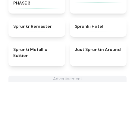
PHASE 3
★
4.6
★
4.8
Sprunkr Remaster
Sprunki Hotel
★
4.7
★
4.6
Sprunki Metallic
Just Sprunkin Around
Edition
Advertisement