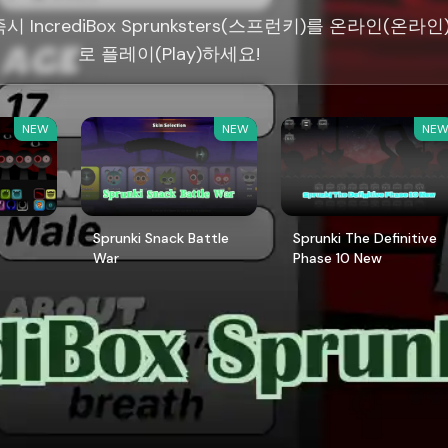
 IncrediBox Sprunksters(스프런키)를 온라인(온라인
로 플레이(Play)하세요!
NEW
NEW
NE
Sprunki Snack Battle
Sprunki The Definitive
War
Phase 10 New