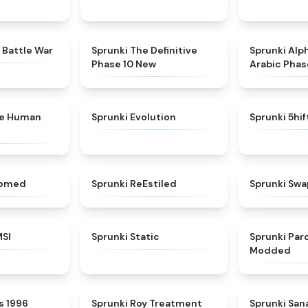
★
4.6
★
4.3
 Battle War
Sprunki The Definitive
Sprunki Alp
Phase 10 New
Arabic Phas
★
4.7
★
4.7
ke Human
Sprunki Evolution
Sprunki 5hi
★
4.5
★
4.4
somed
Sprunki ReEstiled
Sprunki Swa
★
4.8
★
4.4
MSI
Sprunki Static
Sprunki Pa
Modded
★
4.3
★
4.9
s 1996
Sprunki Roy Treatment
Sprunki Sa