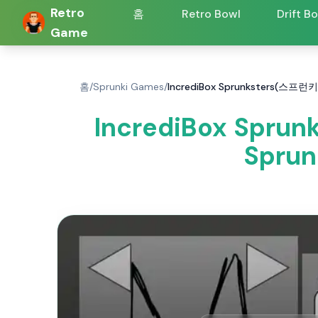
Retro
홈
Retro Bowl
Drift B
Game
홈
/
Sprunki Games
/
IncrediBox Sprunksters(스프
IncrediBox Spru
Spru