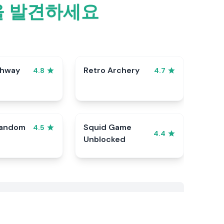
목을 발견하세요
ghway
Retro Archery
4.8
4.7
Random
Squid Game
4.5
4.4
Unblocked