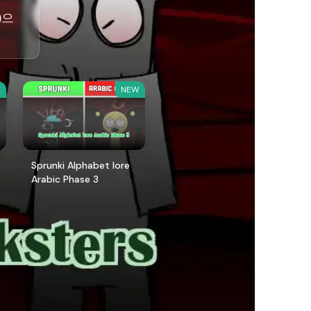
)으
W
NEW
Sprunki Alphabet lore
Arabic Phase 3