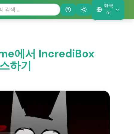
한국
Help
Theme
어
기
ame에서 IncrediBox
 믹스하기