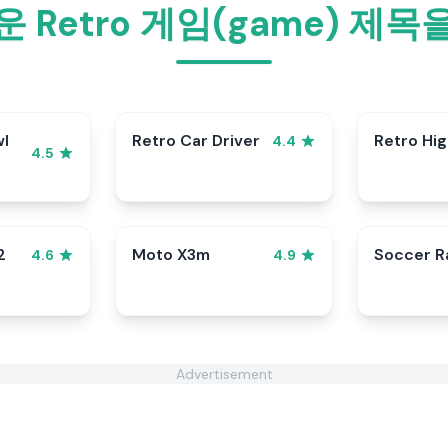
 Retro 게임(game) 제
wl
Retro Car Driver
Retro Hi
4.4
4.5
2
Moto X3m
Soccer 
4.6
4.9
Advertisement