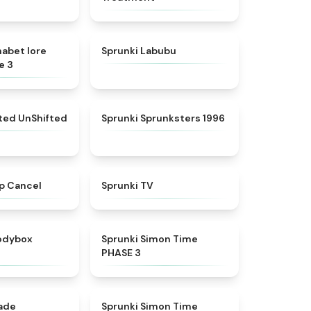
★
4.8
★
4.6
habet lore
Sprunki Labubu
e 3
★
4.4
★
5
fted UnShifted
Sprunki Sprunksters 1996
★
4.4
★
4.5
p Cancel
Sprunki TV
★
4.5
★
4.3
rodybox
Sprunki Simon Time
PHASE 3
★
4.6
★
4.4
nade
Sprunki Simon Time