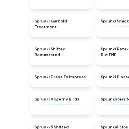
★
4.7
Sprunki Garnold
Sprunki Snack
Treatment
★
4.3
Sprunki Shifted
Sprunki Reta
Remastered
But FNF
★
4.5
Sprunki Dress To Impress
Sprunki Blos
★
4.6
Sprunki Abgerny Birds
Sprunksters 
★
4.9
Sprunki 5 Shifted
Sprunkaliciou