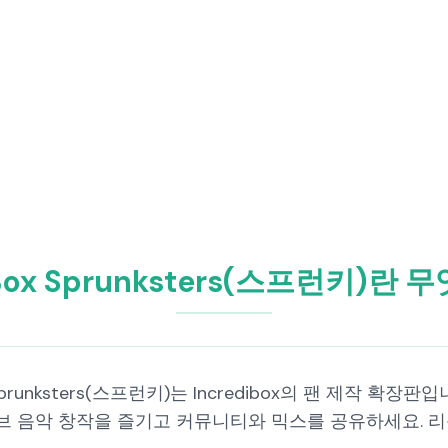
iBox Sprunksters(스프런키)란
ox Sprunksters(스프런키)는 Incredibox의 팬 제작
브 음악 창작을 즐기고 커뮤니티와 믹스를 공유하세요. 리