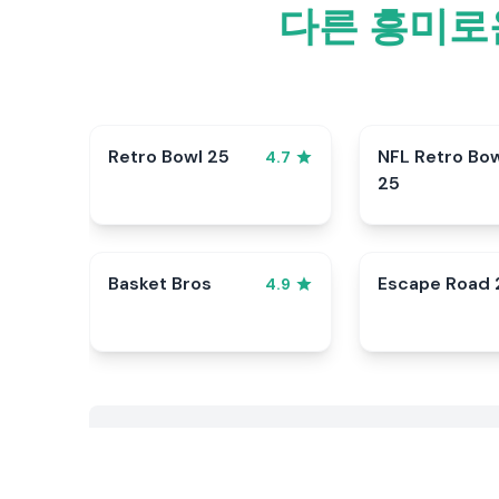
다른 흥미로운
Retro Bowl 25
NFL Retro Bo
4.7
25
Basket Bros
Escape Road 
4.9