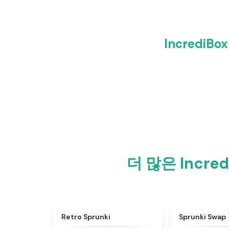
Incredi
더 많은 Incre
★
4.3
Retro Sprunki
Sprunki Swap