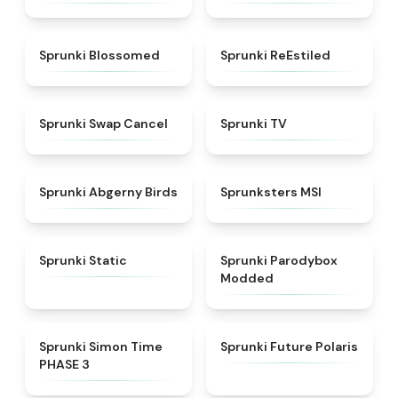
★
4.5
★
4.4
Sprunki Blossomed
Sprunki ReEstiled
★
4.4
★
4.5
Sprunki Swap Cancel
Sprunki TV
★
4.6
★
4.8
Sprunki Abgerny Birds
Sprunksters MSI
★
4.4
★
4.5
Sprunki Static
Sprunki Parodybox
Modded
★
4.3
★
4.7
Sprunki Simon Time
Sprunki Future Polaris
PHASE 3