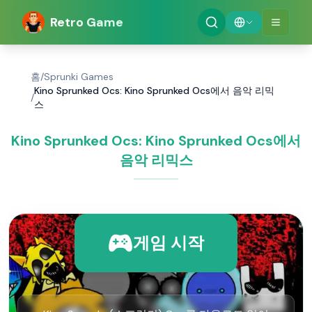
Retro Game
홈
/
Sprunki Games
Kino Sprunked Ocs: Kino Sprunked Ocs에서 음악 리믹
/
스
Kino Sprunked Ocs: Kino Sprunked Ocs에서
음악 리믹스
게임 시작