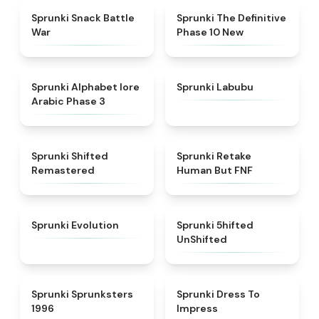
★
4.6
★
4.3
Sprunki Snack Battle
Sprunki The Definitive
War
Phase 10 New
★
4.8
★
4.6
Sprunki Alphabet lore
Sprunki Labubu
Arabic Phase 3
★
4.3
★
4.7
Sprunki Shifted
Sprunki Retake
Remastered
Human But FNF
★
4.7
★
4.4
Sprunki Evolution
Sprunki 5hifted
UnShifted
★
5
★
4.5
Sprunki Sprunksters
Sprunki Dress To
1996
Impress