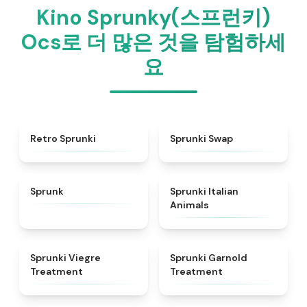
Kino Sprunky(스프런키)
Ocs로 더 많은 것을 탐험하세
요
★
4.3
★
4.6
Retro Sprunki
Sprunki Swap
★
4.5
★
4.7
Sprunk
Sprunki Italian
Animals
★
4.4
★
4.7
Sprunki Viegre
Sprunki Garnold
Treatment
Treatment