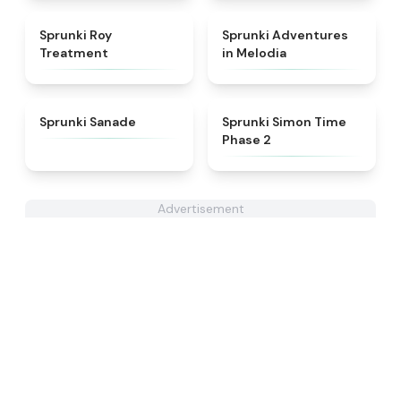
★
4.9
★
5
Sprunki Roy
Sprunki Adventures
Treatment
in Melodia
★
4.6
★
4.4
Sprunki Sanade
Sprunki Simon Time
Phase 2
Advertisement