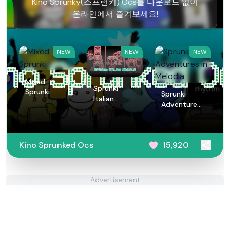
Kino Sprunky(스프런키) Ocs를 다운로드 없이
온라인에서 즐겨보세요!
NEW
NEW
NEW
Mixed
Sprunki
Sprunki
Sprunki
Italian
Adventures
Animals
in Melodia
Kino Sprunked Ocs
15,920
Advertisement