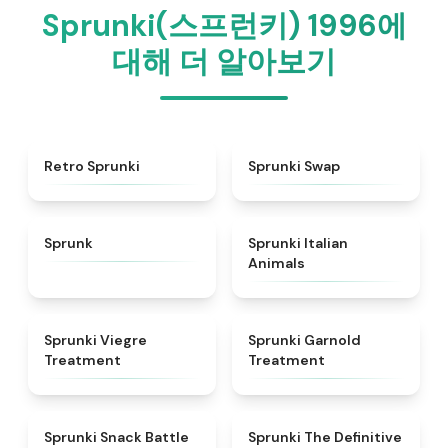
Sprunki(스프런키) 1996에
대해 더 알아보기
★
4.3
★
4.6
Retro Sprunki
Sprunki Swap
★
4.5
★
4.7
Sprunk
Sprunki Italian
Animals
★
4.4
★
4.7
Sprunki Viegre
Sprunki Garnold
Treatment
Treatment
★
4.6
★
4.3
Sprunki Snack Battle
Sprunki The Definitive