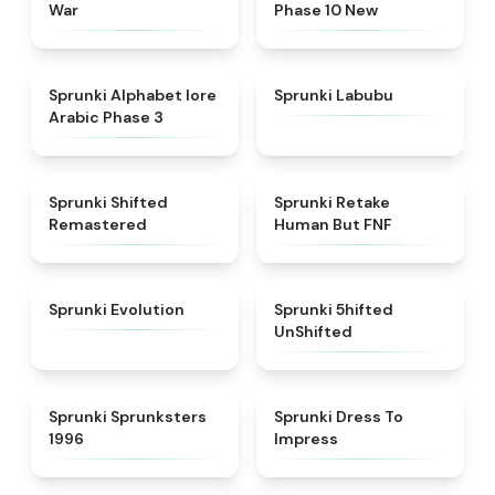
War
Phase 10 New
★
4.8
★
4.6
Sprunki Alphabet lore
Sprunki Labubu
Arabic Phase 3
★
4.3
★
4.7
Sprunki Shifted
Sprunki Retake
Remastered
Human But FNF
★
4.7
★
4.4
Sprunki Evolution
Sprunki 5hifted
UnShifted
★
5
★
4.5
Sprunki Sprunksters
Sprunki Dress To
1996
Impress