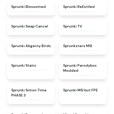
★
4.5
★
4.4
Sprunki Blossomed
Sprunki ReEstiled
★
4.4
★
4.5
Sprunki Swap Cancel
Sprunki TV
★
4.6
★
4.8
Sprunki Abgerny Birds
Sprunksters MSI
★
4.4
★
4.5
Sprunki Static
Sprunki Parodybox
Modded
★
4.3
★
4.7
Sprunki Simon Time
Sprunki MSI but FPE
PHASE 3
★
5
★
4.4