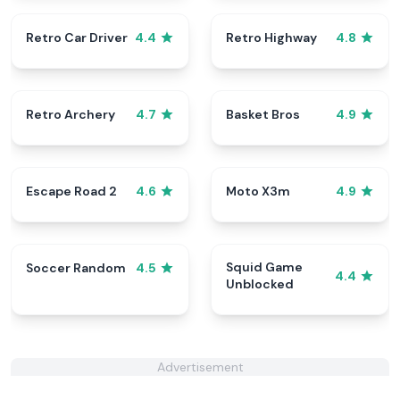
Retro Car Driver
Retro Highway
4.4
4.8
Retro Archery
Basket Bros
4.7
4.9
Escape Road 2
Moto X3m
4.6
4.9
Squid Game
Soccer Random
4.5
4.4
Unblocked
Advertisement