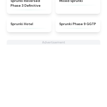
Sprunki Reversed
Mixed Sprunki
Phase 3 Definitive
★
4.8
★
4.7
Sprunki Hotel
Sprunki Phase 9 GGTP
Advertisement