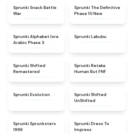
★
4.6
★
4.3
Sprunki Snack Battle
Sprunki The Definitive
War
Phase 10 New
★
4.8
★
4.6
Sprunki Alphabet lore
Sprunki Labubu
Arabic Phase 3
★
4.3
★
4.7
Sprunki Shifted
Sprunki Retake
Remastered
Human But FNF
★
4.7
★
4.4
Sprunki Evolution
Sprunki 5hifted
UnShifted
★
5
★
4.5
Sprunki Sprunksters
Sprunki Dress To
1996
Impress