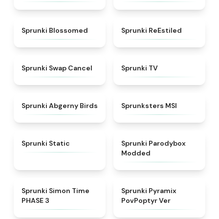
★
4.5
★
4.4
Sprunki Blossomed
Sprunki ReEstiled
★
4.4
★
4.5
Sprunki Swap Cancel
Sprunki TV
★
4.6
★
4.8
Sprunki Abgerny Birds
Sprunksters MSI
★
4.4
★
4.5
Sprunki Static
Sprunki Parodybox
Modded
★
4.3
★
4.6
Sprunki Simon Time
Sprunki Pyramix
PHASE 3
PovPoptyr Ver