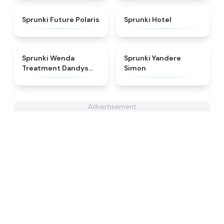
★
4.7
★
4.8
Sprunki Future Polaris
Sprunki Hotel
★
4.8
★
4.5
Sprunki Wenda
Sprunki Yandere
Treatment Dandys
Simon
World Style
Advertisement