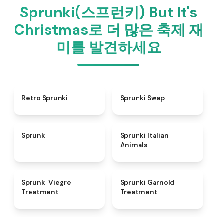
Sprunki(스프런키) But It's
Christmas로 더 많은 축제 재
미를 발견하세요
★
4.3
★
4.6
Retro Sprunki
Sprunki Swap
★
4.5
★
4.7
Sprunk
Sprunki Italian
Animals
★
4.4
★
4.7
Sprunki Viegre
Sprunki Garnold
Treatment
Treatment