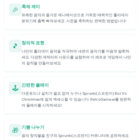
축제 재미
🎉
유쾌한 음악과 즐거운 애니메이션으로 가득한 매력적인 홀리데이
분위기에 흠뻑 빠져보세요. 시즌을 축하하는 완벽한 방법입니다!
창의적 표현
🎵
나만의 홀리데이 음악을 작곡하여 내면의 음악가를 마음껏 발휘하
세요. 다양한 캐릭터와 사운드를 실험하여 이 레트로 게임에서 나만
의 걸작을 만들어보세요.
간편한 플레이
🕹️
다운로드나 설치가 필요 없어 누구나 Sprunki(스프런키) But It's
Christmas에 쉽게 액세스할 수 있습니다. RetroGame.ai를 방문하
여 플레이를 시작하세요!
기쁨 나누기
🎁
음악 창작물을 친구와 Sprunki(스프런키) 커뮤니티에 공유하세요.