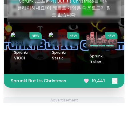
Sprunki(스프런키) But It's Christmas를 즉시
플레이하세요! 이 레트로 게임은 다운로드가 필
요 없습니다.
NEW
NEW
NEW
Sprunki
Sprunki
Sprunki
V1001
Static
Italian
Animals
Sprunki But Its Christmas
19,441
Advertisement