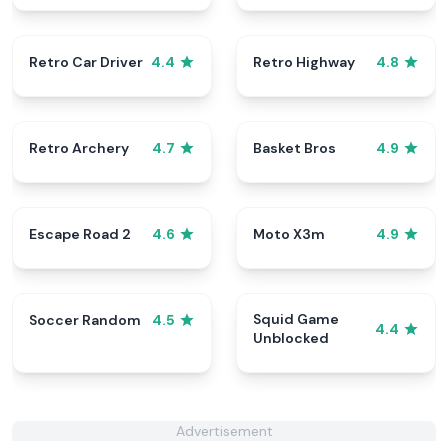
Retro Car Driver
Retro Highway
4.4
4.8
Retro Archery
Basket Bros
4.7
4.9
Escape Road 2
Moto X3m
4.6
4.9
Squid Game
Soccer Random
4.5
4.4
Unblocked
Advertisement