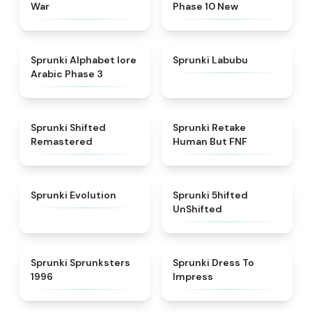
War
Phase 10 New
★
4.8
★
4.6
Sprunki Alphabet lore
Sprunki Labubu
Arabic Phase 3
★
4.3
★
4.7
Sprunki Shifted
Sprunki Retake
Remastered
Human But FNF
★
4.7
★
4.4
Sprunki Evolution
Sprunki 5hifted
UnShifted
★
5
★
4.5
Sprunki Sprunksters
Sprunki Dress To
1996
Impress