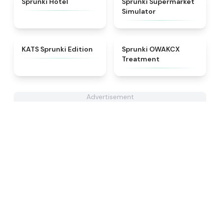
Sprunki Hotel
Sprunki Supermarket
Simulator
★
4.6
★
5
KATS Sprunki Edition
Sprunki OWAKCX
Treatment
Advertisement