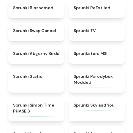
★
4.5
★
4.4
Sprunki Blossomed
Sprunki ReEstiled
★
4.4
★
4.5
Sprunki Swap Cancel
Sprunki TV
★
4.6
★
4.8
Sprunki Abgerny Birds
Sprunksters MSI
★
4.4
★
4.5
Sprunki Static
Sprunki Parodybox
Modded
★
4.3
★
4.6
Sprunki Simon Time
Sprunki Sky and You
PHASE 3
★
4.8
★
4.8