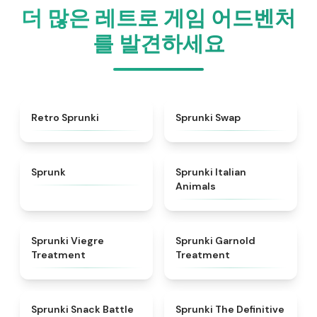
더 많은 레트로 게임 어드벤처
를 발견하세요
★
4.3
★
4.6
Retro Sprunki
Sprunki Swap
★
4.5
★
4.7
Sprunk
Sprunki Italian
Animals
★
4.4
★
4.7
Sprunki Viegre
Sprunki Garnold
Treatment
Treatment
★
4.6
★
4.3
Sprunki Snack Battle
Sprunki The Definitive