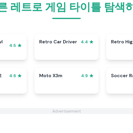
른 레트로 게임 타이틀 탐색
wl
Retro Car Driver
Retro Hi
4.4
4.5
2
Moto X3m
Soccer 
4.6
4.9
Advertisement