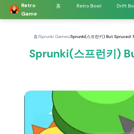
Retro
홈
Retro Bowl
Drift B
Game
홈
/
Sprunki Games
/
Sprunki(스프런키) But Spruced
Sprunki(스프런키) Bu