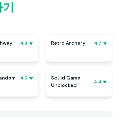
하기
ghway
Retro Archery
4.8
4.7
Random
Squid Game
4.5
4.4
Unblocked