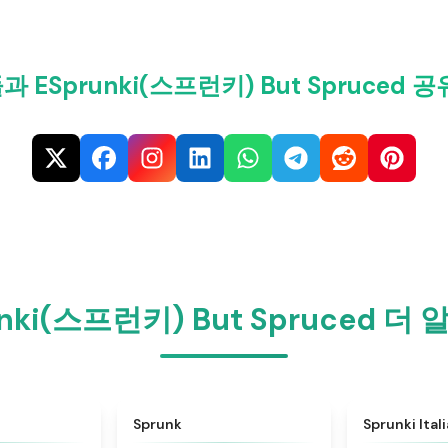
 ESprunki(스프런키) But Spruced 
unki(스프런키) But Spruced 더
★
4.6
★
4.5
Sprunk
Sprunki Ital