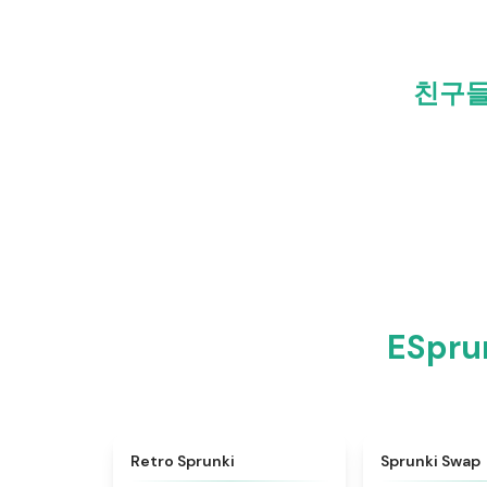
친구들과
ESpr
★
4.3
Retro Sprunki
Sprunki Swap