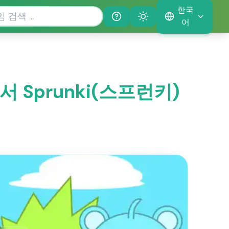
한국
Help
Theme
어
e에서 Sprunki(스프런키)