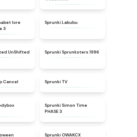
★
4.8
★
4.6
habet lore
Sprunki Labubu
e 3
★
4.4
★
5
fted UnShifted
Sprunki Sprunksters 1996
★
4.4
★
4.5
p Cancel
Sprunki TV
★
4.5
★
4.3
rodybox
Sprunki Simon Time
PHASE 3
★
4.8
★
5
loween
Sprunki OWAKCX