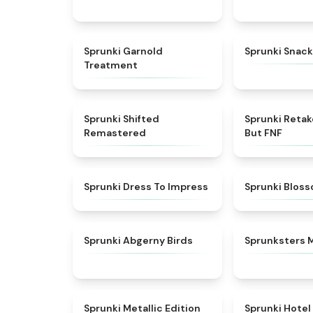
★
4.7
Sprunki Garnold
Sprunki Snack
Treatment
★
4.3
Sprunki Shifted
Sprunki Reta
Remastered
But FNF
★
4.5
Sprunki Dress To Impress
Sprunki Blos
★
4.6
Sprunki Abgerny Birds
Sprunksters 
★
4.7
Sprunki Metallic Edition
Sprunki Hotel