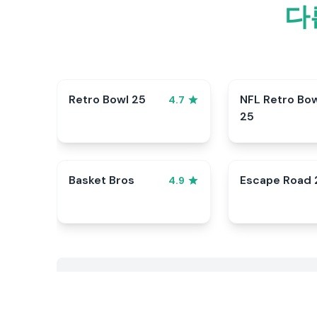
다
Retro Bowl 25
NFL Retro Bo
4.7
25
Basket Bros
Escape Road 
4.9