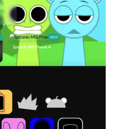
필요
W
NEW
Sprunki MSI Phase 4