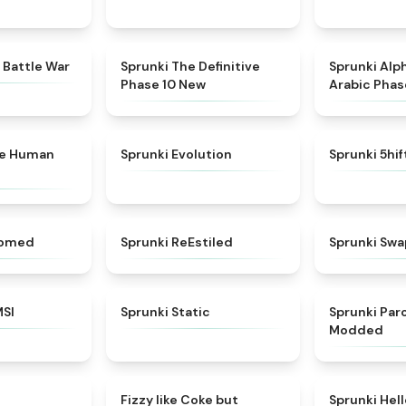
★
4.6
★
4.3
 Battle War
Sprunki The Definitive
Sprunki Alp
Phase 10 New
Arabic Phas
★
4.7
★
4.7
ke Human
Sprunki Evolution
Sprunki 5hi
★
4.5
★
4.4
somed
Sprunki ReEstiled
Sprunki Swa
★
4.8
★
4.4
MSI
Sprunki Static
Sprunki Pa
Modded
★
4.8
★
4.6
Fizzy like Coke but
Sprunki Hel