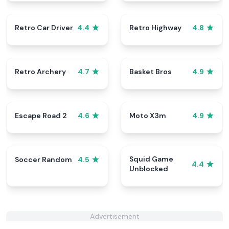
Retro Car Driver
Retro Highway
4.4
4.8
Retro Archery
Basket Bros
4.7
4.9
Escape Road 2
Moto X3m
4.6
4.9
Squid Game
Soccer Random
4.5
4.4
Unblocked
Advertisement