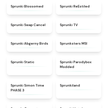
★
4.5
★
4.4
Sprunki Blossomed
Sprunki ReEstiled
★
4.4
★
4.5
Sprunki Swap Cancel
Sprunki TV
★
4.6
★
4.8
Sprunki Abgerny Birds
Sprunksters MSI
★
4.4
★
4.5
Sprunki Static
Sprunki Parodybox
Modded
★
4.3
★
4.5
Sprunki Simon Time
Sprunkiland
PHASE 3
★
4.6
★
4.8