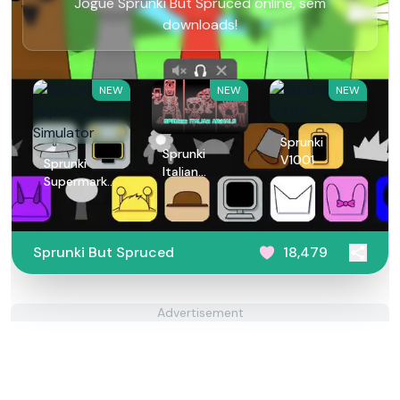
Jogue Sprunki But Spruced online, sem
downloads!
NEW
NEW
NEW
Sprunki
Sprunki
V1001
Sprunki
Italian
Supermarket
Animals
Simulator
Sprunki But Spruced
18,479
Advertisement