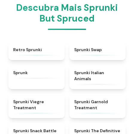
Descubra Mais Sprunki
But Spruced
★
4.3
★
4.6
Retro Sprunki
Sprunki Swap
★
4.5
★
4.7
Sprunk
Sprunki Italian
Animals
★
4.4
★
4.7
Sprunki Viegre
Sprunki Garnold
Treatment
Treatment
★
4.6
★
4.3
Sprunki Snack Battle
Sprunki The Definitive