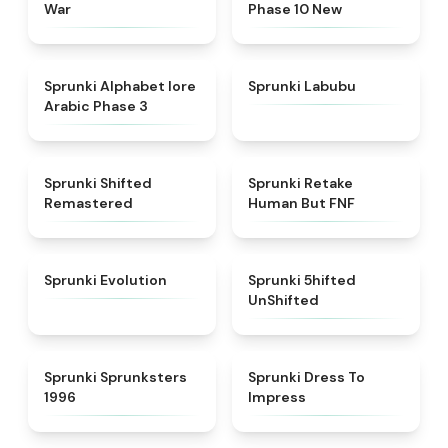
War
Phase 10 New
★
4.8
★
4.6
Sprunki Alphabet lore
Sprunki Labubu
Arabic Phase 3
★
4.3
★
4.7
Sprunki Shifted
Sprunki Retake
Remastered
Human But FNF
★
4.7
★
4.4
Sprunki Evolution
Sprunki 5hifted
UnShifted
★
5
★
4.5
Sprunki Sprunksters
Sprunki Dress To
1996
Impress