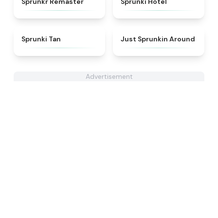
Sprunkr Remaster
Sprunki Hotel
★
4.6
★
4.6
Sprunki Tan
Just Sprunkin Around
Advertisement