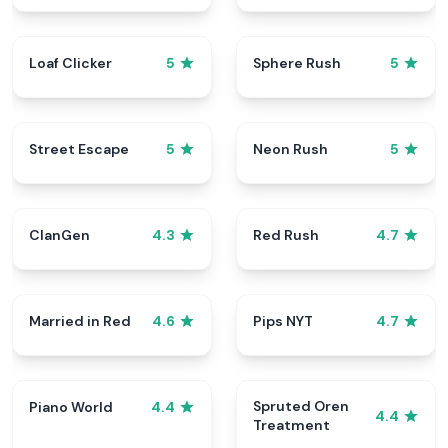
Loaf Clicker
Sphere Rush
5
5
Street Escape
Neon Rush
5
5
ClanGen
Red Rush
4.3
4.7
Married in Red
Pips NYT
4.6
4.7
Spruted Oren
Piano World
4.4
4.4
Treatment