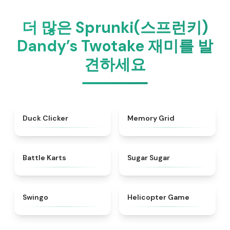
더 많은 Sprunki(스프런키)
Dandy’s Twotake 재미를 발
견하세요
★
4.7
★
4.9
Duck Clicker
Memory Grid
★
4.9
★
4.9
Battle Karts
Sugar Sugar
★
4.6
★
4.8
Swingo
Helicopter Game