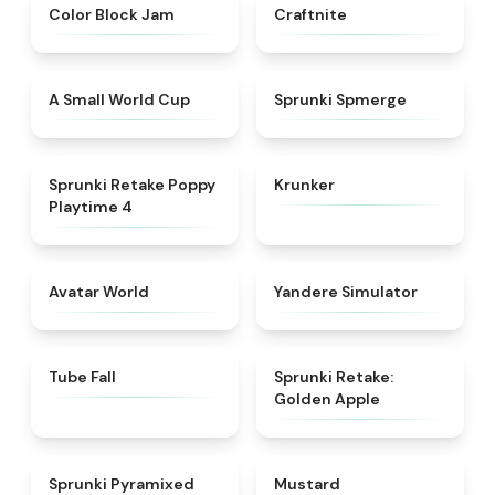
★
4.7
★
4.9
Color Block Jam
Craftnite
★
4.3
★
4.5
A Small World Cup
Sprunki Spmerge
★
4.8
★
4.3
Sprunki Retake Poppy
Krunker
Playtime 4
★
4.8
★
4.3
Avatar World
Yandere Simulator
★
4.8
★
4.6
Tube Fall
Sprunki Retake:
Golden Apple
★
4.6
★
4.4
Sprunki Pyramixed
Mustard