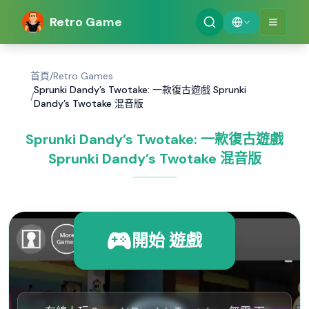
Retro Game
首頁
/
Retro Games
Sprunki Dandy’s Twotake: 一款復古遊戲 Sprunki
/
Dandy’s Twotake 混音版
Sprunki Dandy’s Twotake: 一款復古遊戲
Sprunki Dandy’s Twotake 混音版
開始 遊戲