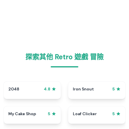
探索其他 Retro 遊戲 冒險
2048
Iron Snout
4.8
5
My Cake Shop
Loaf Clicker
5
5