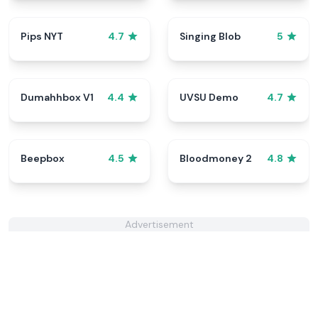
Pips NYT
Singing Blob
4.7
5
Dumahhbox V1
UVSU Demo
4.4
4.7
Beepbox
Bloodmoney 2
4.5
4.8
Advertisement