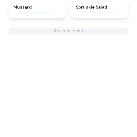
★
4.4
★
4.8
Mustard
Sprunkle Salad
Advertisement