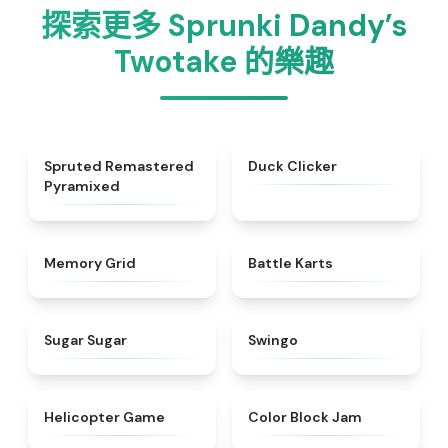
探索更多 Sprunki Dandy’s
Twotake 的樂趣
★
4.5
★
4.7
Spruted Remastered
Duck Clicker
Pyramixed
★
4.9
★
4.9
Memory Grid
Battle Karts
★
4.9
★
4.6
Sugar Sugar
Swingo
★
4.8
★
4.7
Helicopter Game
Color Block Jam