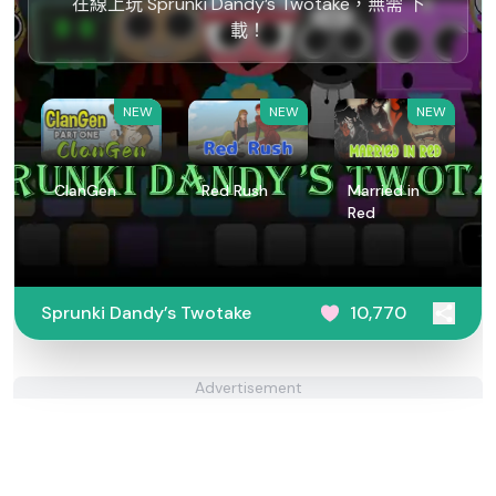
在線上玩 Sprunki Dandy’s Twotake，無需 下
載！
NEW
NEW
NEW
ClanGen
Red Rush
Married in
Red
Sprunki Dandy’s Twotake
10,770
Advertisement