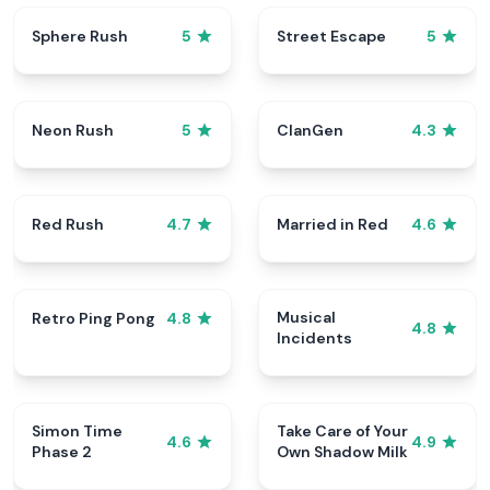
Sphere Rush
Street Escape
5
5
Neon Rush
ClanGen
5
4.3
Red Rush
Married in Red
4.7
4.6
Musical
Retro Ping Pong
4.8
4.8
Incidents
Simon Time
Take Care of Your
4.6
4.9
Phase 2
Own Shadow Milk