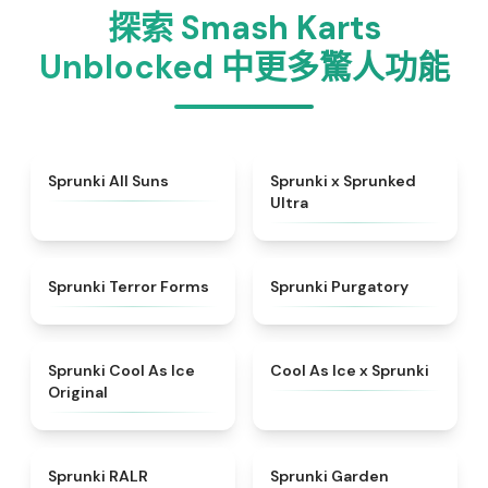
探索 Smash Karts
Unblocked 中更多驚人功能
★
4.9
★
4.7
Sprunki All Suns
Sprunki x Sprunked
Ultra
★
4.4
★
4.4
Sprunki Terror Forms
Sprunki Purgatory
★
4.8
★
4.4
Sprunki Cool As Ice
Cool As Ice x Sprunki
Original
★
4.6
★
4.4
Sprunki RALR
Sprunki Garden