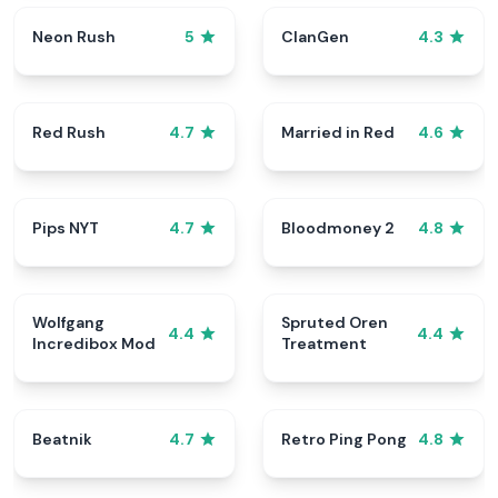
Neon Rush
ClanGen
5
4.3
Red Rush
Married in Red
4.7
4.6
Pips NYT
Bloodmoney 2
4.7
4.8
Wolfgang
Spruted Oren
4.4
4.4
Incredibox Mod
Treatment
Beatnik
Retro Ping Pong
4.7
4.8