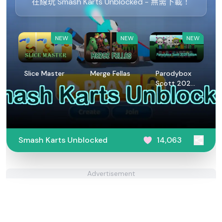
在線玩 Smash Karts Unblocked - 無需下載！
NEW
NEW
NEW
Slice Master
Merge Fellas
Parodybox
Scott 2029
Edition
Smash Karts Unblocked
14,063
Advertisement