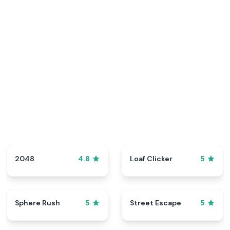
2048
Loaf Clicker
4.8
5
Sphere Rush
Street Escape
5
5