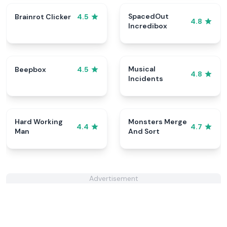
SpacedOut
Brainrot Clicker
4.5
4.8
Incredibox
Musical
Beepbox
4.5
4.8
Incidents
Hard Working
Monsters Merge
4.4
4.7
Man
And Sort
Advertisement