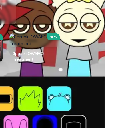
축제
W
NEW
Sprunki OWAKCX
Treatment