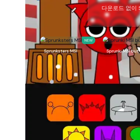
다운로드 없이 S
NEW
Sprunksters MSI
Sprunki MSI but