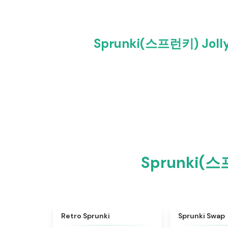
Sprunki(스프런키) Jolly
Sprunki(
★
4.3
Retro Sprunki
Sprunki Swap