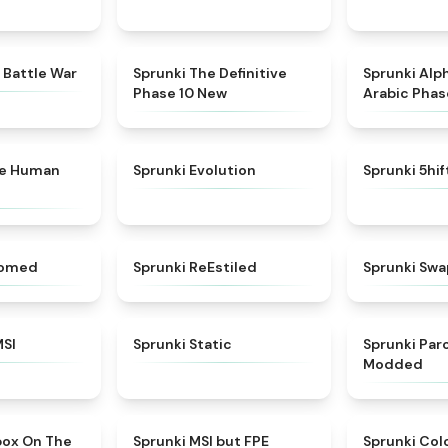
★
4.6
★
4.3
 Battle War
Sprunki The Definitive
Sprunki Alp
Phase 10 New
Arabic Phas
★
4.7
★
4.7
ke Human
Sprunki Evolution
Sprunki 5hi
★
4.5
★
4.4
somed
Sprunki ReEstiled
Sprunki Swa
★
4.8
★
4.4
MSI
Sprunki Static
Sprunki Pa
Modded
★
5
★
4.7
box On The
Sprunki MSI but FPE
Sprunki Col