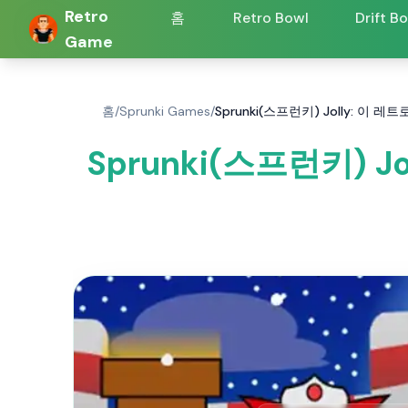
Retro
홈
Retro Bowl
Drift B
Game
홈
/
Sprunki Games
/
Sprunki(스프런키) Jolly: 
Sprunki(스프런키) 