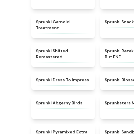
★
4.7
Sprunki Garnold
Sprunki Snack
Treatment
★
4.3
Sprunki Shifted
Sprunki Reta
Remastered
But FNF
★
4.5
Sprunki Dress To Impress
Sprunki Blos
★
4.6
Sprunki Abgerny Birds
Sprunksters 
★
4.9
Sprunki Pyramixed Extra
Sprunki Sand