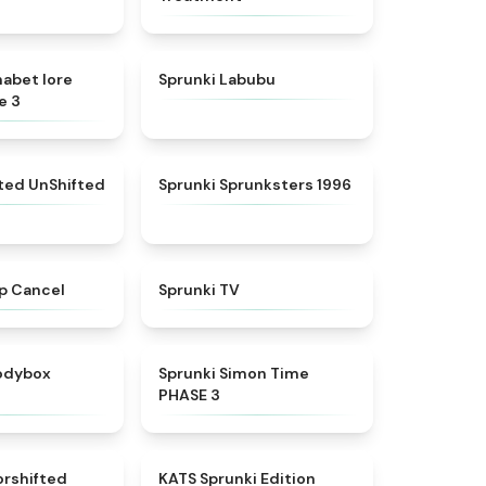
★
4.8
★
4.6
habet lore
Sprunki Labubu
e 3
★
4.4
★
5
fted UnShifted
Sprunki Sprunksters 1996
★
4.4
★
4.5
p Cancel
Sprunki TV
★
4.5
★
4.3
rodybox
Sprunki Simon Time
PHASE 3
★
4.6
★
4.6
orshifted
KATS Sprunki Edition