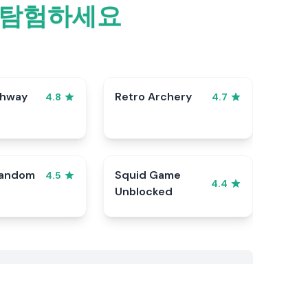
 탐험하세요
ghway
Retro Archery
4.8
4.7
Random
Squid Game
4.5
4.4
Unblocked