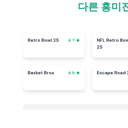
다른 흥미
Retro Bowl 25
NFL Retro Bo
4.7
25
Basket Bros
Escape Road 
4.9