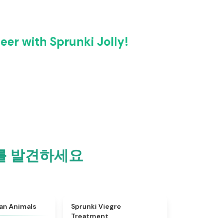
 with Sprunki Jolly!
재미를 발견하세요
★
4.7
★
4.4
ian Animals
Sprunki Viegre
Treatment