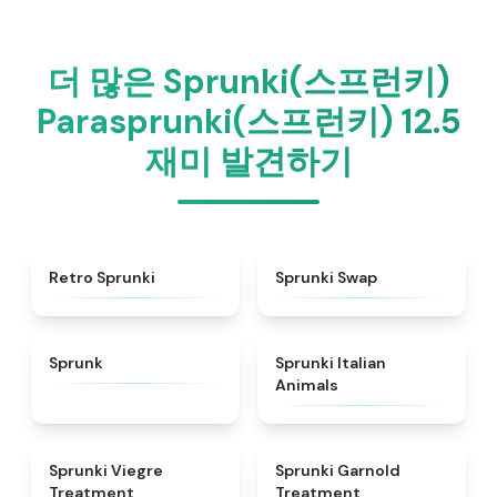
더 많은 Sprunki(스프런키)
Parasprunki(스프런키) 12.5
재미 발견하기
★
4.3
★
4.6
Retro Sprunki
Sprunki Swap
★
4.5
★
4.7
Sprunk
Sprunki Italian
Animals
★
4.4
★
4.7
Sprunki Viegre
Sprunki Garnold
Treatment
Treatment