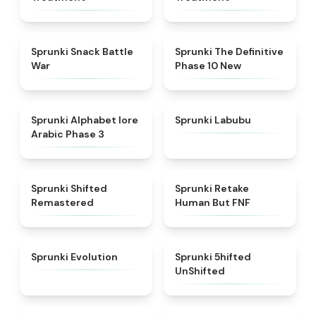
★
4.6
★
4.3
Sprunki Snack Battle
Sprunki The Definitive
War
Phase 10 New
★
4.8
★
4.6
Sprunki Alphabet lore
Sprunki Labubu
Arabic Phase 3
★
4.3
★
4.7
Sprunki Shifted
Sprunki Retake
Remastered
Human But FNF
★
4.7
★
4.4
Sprunki Evolution
Sprunki 5hifted
UnShifted