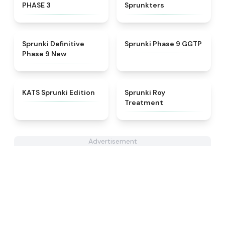
PHASE 3
Sprunkters
★
4.9
★
4.7
Sprunki Definitive
Sprunki Phase 9 GGTP
Phase 9 New
★
4.6
★
4.9
KATS Sprunki Edition
Sprunki Roy
Treatment
Advertisement