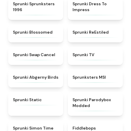
★
5
★
4.5
Sprunki Sprunksters
Sprunki Dress To
1996
Impress
★
4.5
★
4.4
Sprunki Blossomed
Sprunki ReEstiled
★
4.4
★
4.5
Sprunki Swap Cancel
Sprunki TV
★
4.6
★
4.8
Sprunki Abgerny Birds
Sprunksters MSI
★
4.4
★
4.5
Sprunki Static
Sprunki Parodybox
Modded
★
4.3
★
4.8
Sprunki Simon Time
Fiddlebops