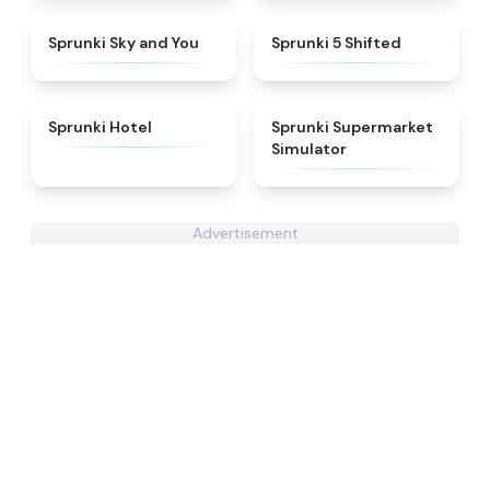
★
4.6
★
4.9
Sprunki Sky and You
Sprunki 5 Shifted
★
4.8
★
4.8
Sprunki Hotel
Sprunki Supermarket
Simulator
Advertisement