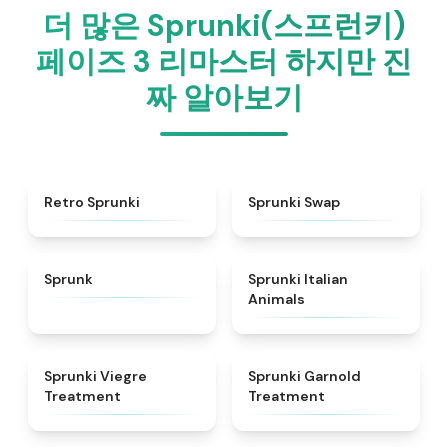
더 많은 Sprunki(스프런키)
페이즈 3 리마스터 하지만 진
짜 알아보기
★
4.3
★
4.6
Retro Sprunki
Sprunki Swap
★
4.5
★
4.7
Sprunk
Sprunki Italian
Animals
★
4.4
★
4.7
Sprunki Viegre
Sprunki Garnold
Treatment
Treatment