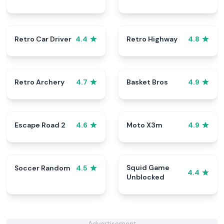
Retro Car Driver
Retro Highway
4.4
4.8
Retro Archery
Basket Bros
4.7
4.9
Escape Road 2
Moto X3m
4.6
4.9
Squid Game
Soccer Random
4.5
4.4
Unblocked
Advertisement