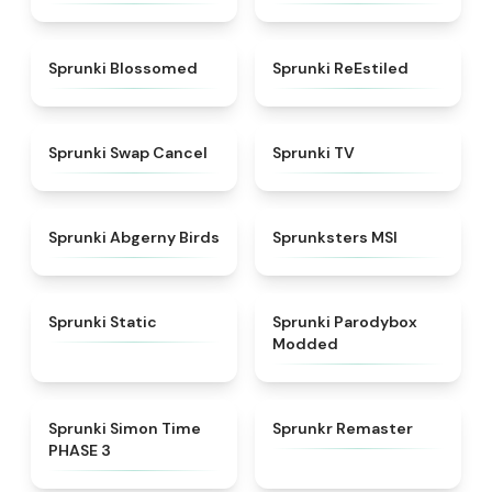
★
4.5
★
4.4
Sprunki Blossomed
Sprunki ReEstiled
★
4.4
★
4.5
Sprunki Swap Cancel
Sprunki TV
★
4.6
★
4.8
Sprunki Abgerny Birds
Sprunksters MSI
★
4.4
★
4.5
Sprunki Static
Sprunki Parodybox
Modded
★
4.3
★
4.6
Sprunki Simon Time
Sprunkr Remaster
PHASE 3