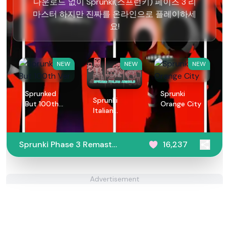
다운로드 없이 Sprunki(스프런키) 페이즈 3 리
마스터 하지만 진짜를 온라인으로 플레이하세
요!
NEW
NEW
NEW
Sprunked
Sprunki
Sprunki
But 100th
Orange City
Italian
Ver
Animals
Sprunki Phase 3 Remaster
16,237
But Real
Advertisement