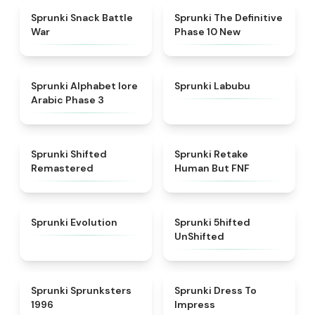
★
4.6
★
4.3
Sprunki Snack Battle
Sprunki The Definitive
War
Phase 10 New
★
4.8
★
4.6
Sprunki Alphabet lore
Sprunki Labubu
Arabic Phase 3
★
4.3
★
4.7
Sprunki Shifted
Sprunki Retake
Remastered
Human But FNF
★
4.7
★
4.4
Sprunki Evolution
Sprunki 5hifted
UnShifted
★
5
★
4.5
Sprunki Sprunksters
Sprunki Dress To
1996
Impress