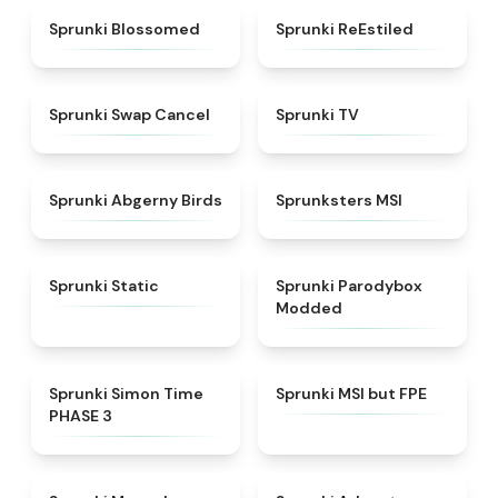
★
4.5
★
4.4
Sprunki Blossomed
Sprunki ReEstiled
★
4.4
★
4.5
Sprunki Swap Cancel
Sprunki TV
★
4.6
★
4.8
Sprunki Abgerny Birds
Sprunksters MSI
★
4.4
★
4.5
Sprunki Static
Sprunki Parodybox
Modded
★
4.3
★
4.7
Sprunki Simon Time
Sprunki MSI but FPE
PHASE 3
★
4.6
★
5