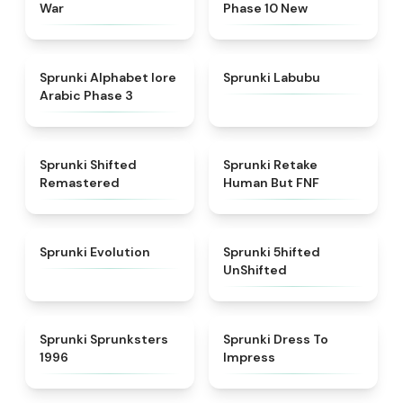
War
Phase 10 New
★
4.8
★
4.6
Sprunki Alphabet lore
Sprunki Labubu
Arabic Phase 3
★
4.3
★
4.7
Sprunki Shifted
Sprunki Retake
Remastered
Human But FNF
★
4.7
★
4.4
Sprunki Evolution
Sprunki 5hifted
UnShifted
★
5
★
4.5
Sprunki Sprunksters
Sprunki Dress To
1996
Impress