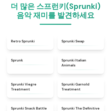
더 많은 스프런키(Sprunki)
음악 재미를 발견하세요
★
4.3
★
4.6
Retro Sprunki
Sprunki Swap
★
4.5
★
4.7
Sprunk
Sprunki Italian
Animals
★
4.4
★
4.7
Sprunki Viegre
Sprunki Garnold
Treatment
Treatment
★
4.6
★
4.3
Sprunki Snack Battle
Sprunki The Definitive