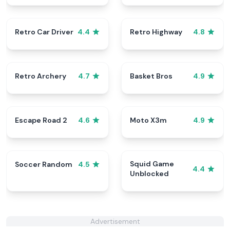
Retro Car Driver
Retro Highway
4.4
4.8
Retro Archery
Basket Bros
4.7
4.9
Escape Road 2
Moto X3m
4.6
4.9
Squid Game
Soccer Random
4.5
4.4
Unblocked
Advertisement