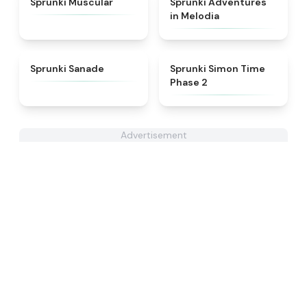
Sprunki Muscular
Sprunki Adventures
in Melodia
★
4.6
★
4.4
Sprunki Sanade
Sprunki Simon Time
Phase 2
Advertisement