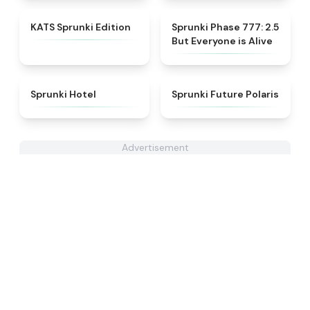
★
4.6
★
4.8
KATS Sprunki Edition
Sprunki Phase 777: 2.5
But Everyone is Alive
★
4.8
★
4.7
Sprunki Hotel
Sprunki Future Polaris
Advertisement