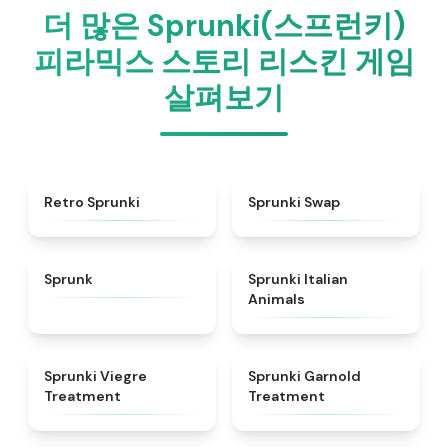
더 많은 Sprunki(스프런키)
피라믹스 스토리 리스킨 게임
살펴보기
★
4.3
★
4.6
Retro Sprunki
Sprunki Swap
★
4.5
★
4.7
Sprunk
Sprunki Italian
Animals
★
4.4
★
4.7
Sprunki Viegre
Sprunki Garnold
Treatment
Treatment