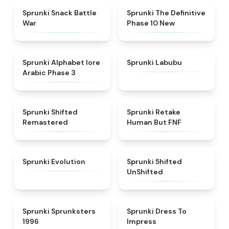
★
4.6
★
4.3
Sprunki Snack Battle
Sprunki The Definitive
War
Phase 10 New
★
4.8
★
4.6
Sprunki Alphabet lore
Sprunki Labubu
Arabic Phase 3
★
4.3
★
4.7
Sprunki Shifted
Sprunki Retake
Remastered
Human But FNF
★
4.7
★
4.4
Sprunki Evolution
Sprunki 5hifted
UnShifted
★
5
★
4.5
Sprunki Sprunksters
Sprunki Dress To
1996
Impress