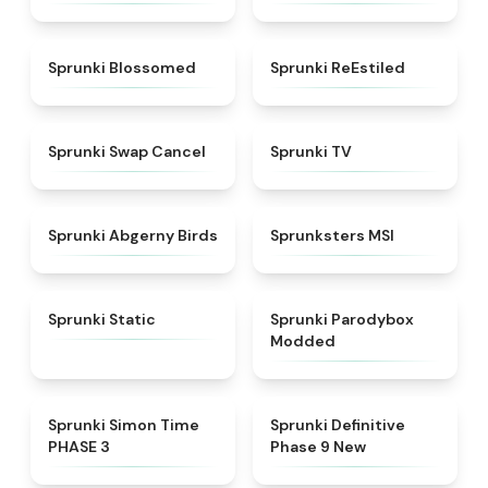
★
4.5
★
4.4
Sprunki Blossomed
Sprunki ReEstiled
★
4.4
★
4.5
Sprunki Swap Cancel
Sprunki TV
★
4.6
★
4.8
Sprunki Abgerny Birds
Sprunksters MSI
★
4.4
★
4.5
Sprunki Static
Sprunki Parodybox
Modded
★
4.3
★
4.9
Sprunki Simon Time
Sprunki Definitive
PHASE 3
Phase 9 New