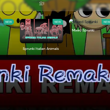
요!
NEW
NEW
NE
Mixed Sprunki
Sprunki Italian Animals