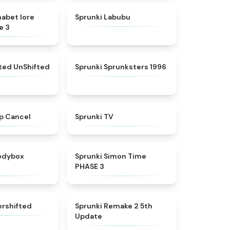
★
4.8
★
4.6
habet lore
Sprunki Labubu
e 3
★
4.4
★
5
fted UnShifted
Sprunki Sprunksters 1996
★
4.4
★
4.5
p Cancel
Sprunki TV
★
4.5
★
4.3
rodybox
Sprunki Simon Time
PHASE 3
★
4.6
★
4.7
orshifted
Sprunki Remake 2 5th
Update