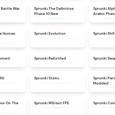
★
4.6
★
4.3
 Battle War
Sprunki The Definitive
Sprunki Alp
Phase 10 New
Arabic Phas
★
4.7
★
4.7
ke Human
Sprunki Evolution
Sprunki 5hi
★
4.5
★
4.4
somed
Sprunki ReEstiled
Sprunki Swa
★
4.8
★
4.4
MSI
Sprunki Static
Sprunki Pa
Modded
★
5
★
4.7
box On The
Sprunki MSI but FPE
Sprunki Col