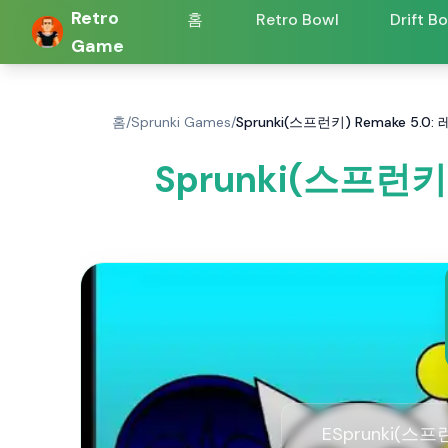
Retro
홈
Retro Bowl
Drift B
Game
홈
/
Sprunki Games
/
Sprunki(스프런키) Remake 5
Sprunki(스프런
ESprunki(