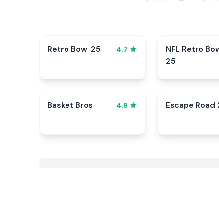
Retro Bowl 25
NFL Retro Bo
4.7
25
Basket Bros
Escape Road 
4.9