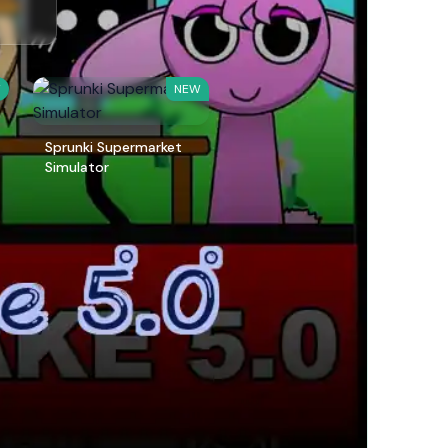
W
NEW
Sprunki Supermarket
Simulator