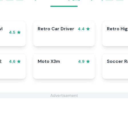
wl
Retro Car Driver
Retro Hi
4.4
4.5
2
Moto X3m
Soccer 
4.6
4.9
Advertisement