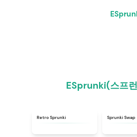
ESpru
ESprunki(스
★
4.3
Retro Sprunki
Sprunki Swap