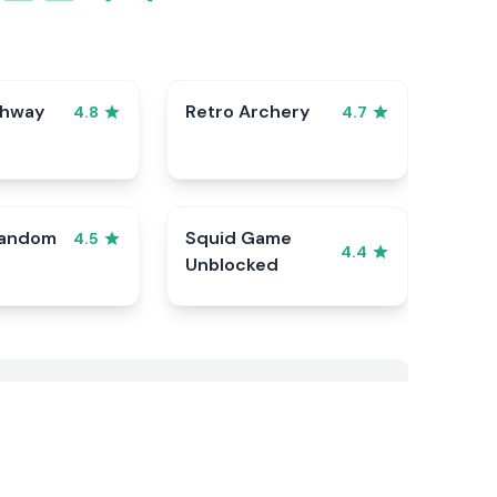
ghway
Retro Archery
4.8
4.7
Random
Squid Game
4.5
4.4
Unblocked