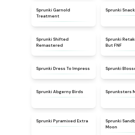
★
4.7
Sprunki Garnold
Sprunki Snack
Treatment
★
4.3
Sprunki Shifted
Sprunki Reta
Remastered
But FNF
★
4.5
Sprunki Dress To Impress
Sprunki Blos
★
4.6
Sprunki Abgerny Birds
Sprunksters 
★
4.9
Sprunki Pyramixed Extra
Sprunki Sand
Moon