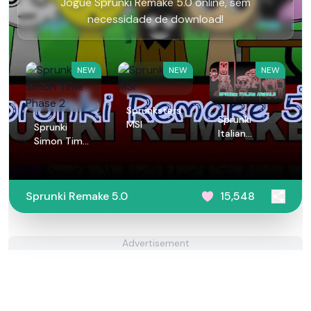
Jogue Sprunki Remake 5.0 online, sem
necessidade de download!
NEW
NEW
NEW
Sprunksters
Sprunki
MSI
Sprunki
Italian
Simon Time
Animals
Phase 2
Sprunki Remake 5.0
15,548
Advertisement