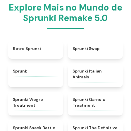
Explore Mais no Mundo de
Sprunki Remake 5.0
★
4.3
★
4.6
Retro Sprunki
Sprunki Swap
★
4.5
★
4.7
Sprunk
Sprunki Italian
Animals
★
4.4
★
4.7
Sprunki Viegre
Sprunki Garnold
Treatment
Treatment
★
4.6
★
4.3
Sprunki Snack Battle
Sprunki The Definitive