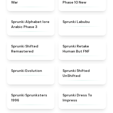
War
Phase 10 New
★
4.8
★
4.6
Sprunki Alphabet lore
Sprunki Labubu
Arabic Phase 3
★
4.3
★
4.7
Sprunki Shifted
Sprunki Retake
Remastered
Human But FNF
★
4.7
★
4.4
Sprunki Evolution
Sprunki 5hifted
UnShifted
★
5
★
4.5
Sprunki Sprunksters
Sprunki Dress To
1996
Impress