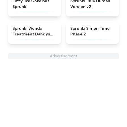
Fizzy like Coke but
Sprunki 1996 Human
Sprunki
Version v2
★
4.8
★
4.4
Sprunki Wenda
Sprunki Simon Time
Treatment Dandys
Phase 2
World Style
Advertisement