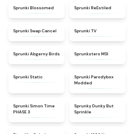
★
4.5
★
4.4
Sprunki Blossomed
Sprunki ReEstiled
★
4.4
★
4.5
Sprunki Swap Cancel
Sprunki TV
★
4.6
★
4.8
Sprunki Abgerny Birds
Sprunksters MSI
★
4.4
★
4.5
Sprunki Static
Sprunki Parodybox
Modded
★
4.3
★
4.6
Sprunki Simon Time
Sprunky Dunky But
PHASE 3
Sprinkle
★
4.6
★
4.5