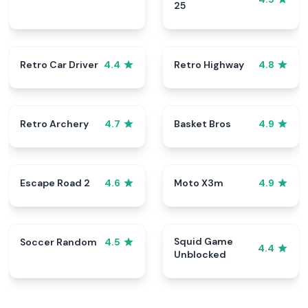
25
Retro Car Driver
Retro Highway
4.4
4.8
Retro Archery
Basket Bros
4.7
4.9
Escape Road 2
Moto X3m
4.6
4.9
Squid Game
Soccer Random
4.5
4.4
Unblocked