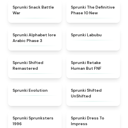
★
4.6
★
4.3
Sprunki Snack Battle
Sprunki The Definitive
War
Phase 10 New
★
4.8
★
4.6
Sprunki Alphabet lore
Sprunki Labubu
Arabic Phase 3
★
4.3
★
4.7
Sprunki Shifted
Sprunki Retake
Remastered
Human But FNF
★
4.7
★
4.4
Sprunki Evolution
Sprunki 5hifted
UnShifted
★
5
★
4.5
Sprunki Sprunksters
Sprunki Dress To
1996
Impress