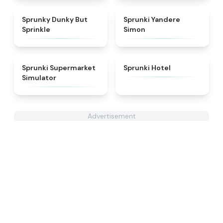
★
4.6
★
4.5
Sprunky Dunky But
Sprunki Yandere
Sprinkle
Simon
★
4.8
★
4.8
Sprunki Supermarket
Sprunki Hotel
Simulator
Advertisement