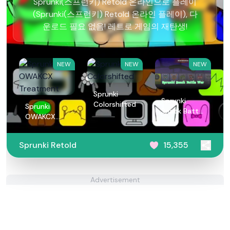
Sprunki(스프런키) Retold 온라인으로 플레이
(Sprunki(스프런키) Retold 온라인 플레이), 다
운로드 필요 없음! 레트로 게임의 재탄생!
NEW
NEW
NEW
Sprunki
Sprunki
Colorshifted
Sprunki
Snack Battle
OWAKCX
War
Treatment
Sprunki Retold
15,355
Advertisement