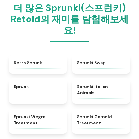
더 많은 Sprunki(스프런키)
Retold의 재미를 탐험해보세
요!
★
4.3
★
4.6
Retro Sprunki
Sprunki Swap
★
4.5
★
4.7
Sprunk
Sprunki Italian
Animals
★
4.4
★
4.7
Sprunki Viegre
Sprunki Garnold
Treatment
Treatment