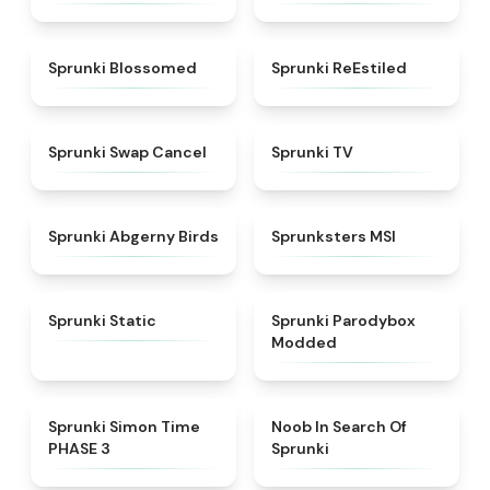
★
4.5
★
4.4
Sprunki Blossomed
Sprunki ReEstiled
★
4.4
★
4.5
Sprunki Swap Cancel
Sprunki TV
★
4.6
★
4.8
Sprunki Abgerny Birds
Sprunksters MSI
★
4.4
★
4.5
Sprunki Static
Sprunki Parodybox
Modded
★
4.3
★
4.4
Sprunki Simon Time
Noob In Search Of
PHASE 3
Sprunki