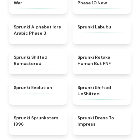
War
Phase 10 New
★
4.8
★
4.6
Sprunki Alphabet lore
Sprunki Labubu
Arabic Phase 3
★
4.3
★
4.7
Sprunki Shifted
Sprunki Retake
Remastered
Human But FNF
★
4.7
★
4.4
Sprunki Evolution
Sprunki 5hifted
UnShifted
★
5
★
4.5
Sprunki Sprunksters
Sprunki Dress To
1996
Impress