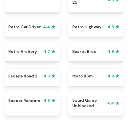
25
Retro Car Driver
Retro Highway
4.4
4.8
Retro Archery
Basket Bros
4.7
4.9
Escape Road 2
Moto X3m
4.6
4.9
Squid Game
Soccer Random
4.5
4.4
Unblocked