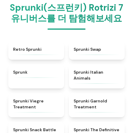
Sprunki(스프런키) Rotrizi 7
유니버스를 더 탐험해보세요
★
4.3
★
4.6
Retro Sprunki
Sprunki Swap
★
4.5
★
4.7
Sprunk
Sprunki Italian
Animals
★
4.4
★
4.7
Sprunki Viegre
Sprunki Garnold
Treatment
Treatment
★
4.6
★
4.3
Sprunki Snack Battle
Sprunki The Definitive