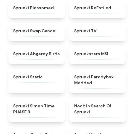
★
4.5
★
4.4
Sprunki Blossomed
Sprunki ReEstiled
★
4.4
★
4.5
Sprunki Swap Cancel
Sprunki TV
★
4.6
★
4.8
Sprunki Abgerny Birds
Sprunksters MSI
★
4.4
★
4.5
Sprunki Static
Sprunki Parodybox
Modded
★
4.3
★
4.4
Sprunki Simon Time
Noob In Search Of
PHASE 3
Sprunki
★
4.6
★
4.5