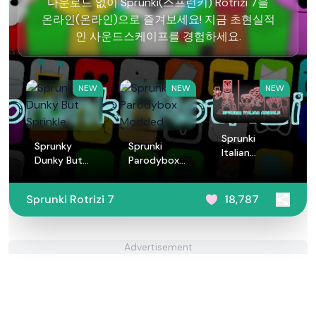
다운로드 없이 Sprunki(스프런키) Rotrizi 7을
온라인(온라인)으로 즐겨보세요! 지금 초현실적
인 사운드스케이프를 경험하세요.
NEW
NEW
NEW
Sprunki
Sprunky
Sprunki
Italian
Dunky But
Parodybox
Animals
Sprinkle
Modded
Sprunki Rotrizi 7
18,787
Advertisement