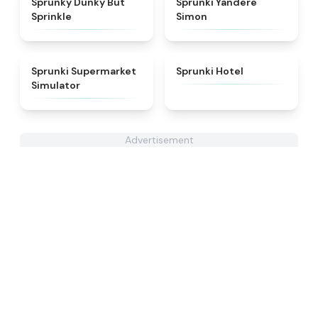
Sprunky Dunky But
Sprunki Yandere
Sprinkle
Simon
★
4.8
★
4.8
Sprunki Supermarket
Sprunki Hotel
Simulator
Advertisement