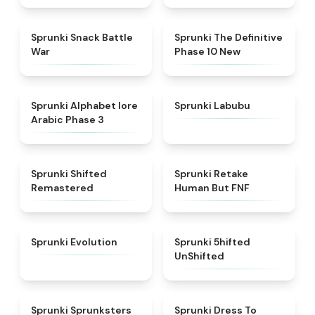
★
4.6
★
4.3
Sprunki Snack Battle
Sprunki The Definitive
War
Phase 10 New
★
4.8
★
4.6
Sprunki Alphabet lore
Sprunki Labubu
Arabic Phase 3
★
4.3
★
4.7
Sprunki Shifted
Sprunki Retake
Remastered
Human But FNF
★
4.7
★
4.4
Sprunki Evolution
Sprunki 5hifted
UnShifted
★
5
★
4.5
Sprunki Sprunksters
Sprunki Dress To