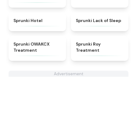
★
4.8
★
4.5
Sprunki Hotel
Sprunki Lack of Sleep
★
5
★
4.9
Sprunki OWAKCX
Sprunki Roy
Treatment
Treatment
Advertisement