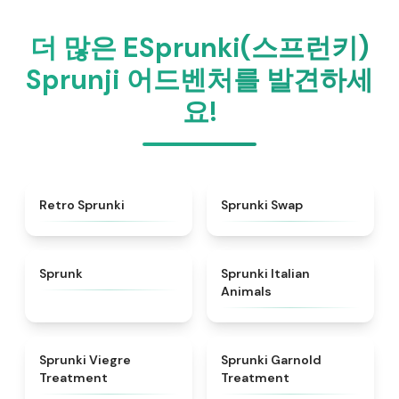
더 많은 ESprunki(스프런키)
Sprunji 어드벤처를 발견하세
요!
★
4.3
★
4.6
Retro Sprunki
Sprunki Swap
★
4.5
★
4.7
Sprunk
Sprunki Italian
Animals
★
4.4
★
4.7
Sprunki Viegre
Sprunki Garnold
Treatment
Treatment