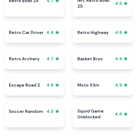
NFL Retro Bowl
Retro Bowl 25
4.7
4.5
25
Retro Car Driver
Retro Highway
4.4
4.8
Retro Archery
Basket Bros
4.7
4.9
Escape Road 2
Moto X3m
4.6
4.9
Squid Game
Soccer Random
4.5
4.4
Unblocked