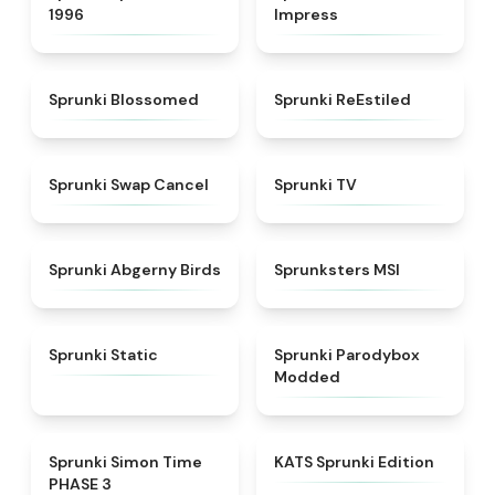
1996
Impress
★
4.5
★
4.4
Sprunki Blossomed
Sprunki ReEstiled
★
4.4
★
4.5
Sprunki Swap Cancel
Sprunki TV
★
4.6
★
4.8
Sprunki Abgerny Birds
Sprunksters MSI
★
4.4
★
4.5
Sprunki Static
Sprunki Parodybox
Modded
★
4.3
★
4.6
Sprunki Simon Time
KATS Sprunki Edition
PHASE 3