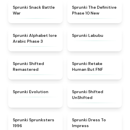
★
4.6
★
4.3
Sprunki Snack Battle
Sprunki The Definitive
War
Phase 10 New
★
4.8
★
4.6
Sprunki Alphabet lore
Sprunki Labubu
Arabic Phase 3
★
4.3
★
4.7
Sprunki Shifted
Sprunki Retake
Remastered
Human But FNF
★
4.7
★
4.4
Sprunki Evolution
Sprunki 5hifted
UnShifted
★
5
★
4.5
Sprunki Sprunksters
Sprunki Dress To
1996
Impress