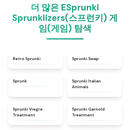
더 많은 ESprunki
Sprunklizers(스프런키) 게
임(게임) 탐색
★
4.3
★
4.6
Retro Sprunki
Sprunki Swap
★
4.5
★
4.7
Sprunk
Sprunki Italian
Animals
★
4.4
★
4.7
Sprunki Viegre
Sprunki Garnold
Treatment
Treatment