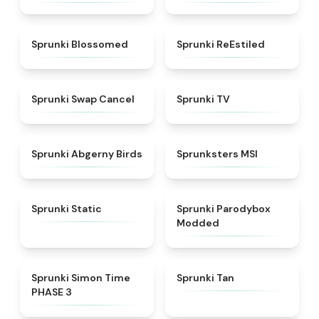
★
4.5
★
4.4
Sprunki Blossomed
Sprunki ReEstiled
★
4.4
★
4.5
Sprunki Swap Cancel
Sprunki TV
★
4.6
★
4.8
Sprunki Abgerny Birds
Sprunksters MSI
★
4.4
★
4.5
Sprunki Static
Sprunki Parodybox
Modded
★
4.3
★
4.6
Sprunki Simon Time
Sprunki Tan
PHASE 3