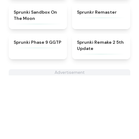
★
5
★
4.6
Sprunki Sandbox On
Sprunkr Remaster
The Moon
★
4.7
★
4.7
Sprunki Phase 9 GGTP
Sprunki Remake 2 5th
Update
Advertisement