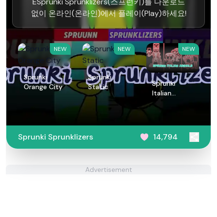
ESprunki Sprunklizers(스프런키)를 다운로드
없이 온라인(온라인)에서 플레이(Play)하세요!
NEW
NEW
NEW
Sprunki
Sprunki
Sprunki
Orange City
Static
Italian
Animals
Sprunki Sprunklizers
14,794
Advertisement