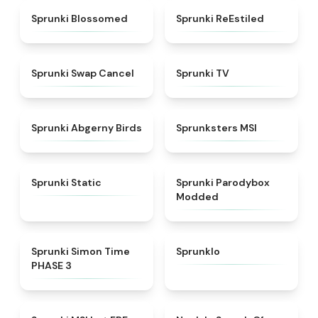
★
4.5
★
4.4
Sprunki Blossomed
Sprunki ReEstiled
★
4.4
★
4.5
Sprunki Swap Cancel
Sprunki TV
★
4.6
★
4.8
Sprunki Abgerny Birds
Sprunksters MSI
★
4.4
★
4.5
Sprunki Static
Sprunki Parodybox
Modded
★
4.3
★
4.8
Sprunki Simon Time
Sprunklo
PHASE 3
★
4.7
★
4.4