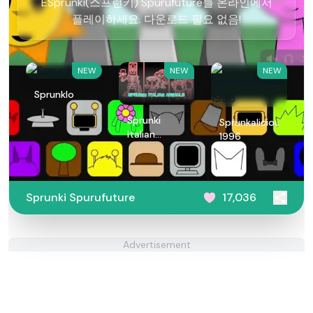
ESprunki(스프런키) Spurufuture를 온라인에서
플레이하세요. 다운로드 필요 없음!
NEW
NEW
NEW
Sprunklo
Sprunki
Sprunkalicious
Italian
1996
Animals
Sprunki Spurufuture
17,036
Advertisement