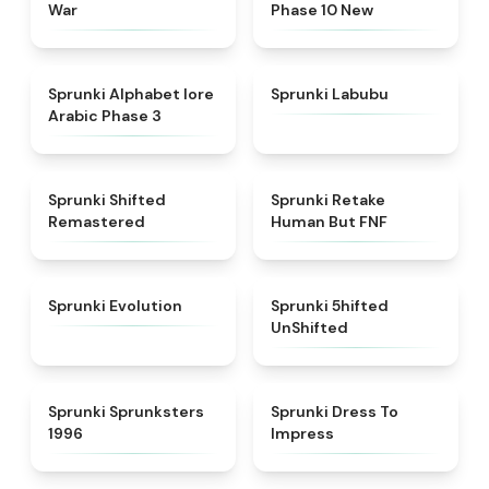
War
Phase 10 New
★
4.8
★
4.6
Sprunki Alphabet lore
Sprunki Labubu
Arabic Phase 3
★
4.3
★
4.7
Sprunki Shifted
Sprunki Retake
Remastered
Human But FNF
★
4.7
★
4.4
Sprunki Evolution
Sprunki 5hifted
UnShifted
★
5
★
4.5
Sprunki Sprunksters
Sprunki Dress To
1996
Impress