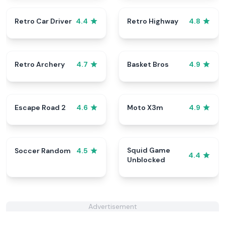
Retro Car Driver
Retro Highway
4.4
4.8
Retro Archery
Basket Bros
4.7
4.9
Escape Road 2
Moto X3m
4.6
4.9
Squid Game
Soccer Random
4.5
4.4
Unblocked
Advertisement