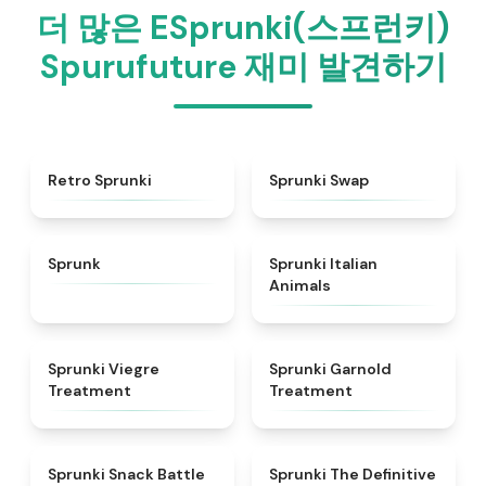
더 많은 ESprunki(스프런키)
Spurufuture 재미 발견하기
★
4.3
★
4.6
Retro Sprunki
Sprunki Swap
★
4.5
★
4.7
Sprunk
Sprunki Italian
Animals
★
4.4
★
4.7
Sprunki Viegre
Sprunki Garnold
Treatment
Treatment
★
4.6
★
4.3
Sprunki Snack Battle
Sprunki The Definitive