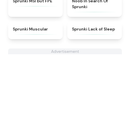
Sprunki MSI but FPE
Noob In Search Of
Sprunki
★
4.6
★
4.5
Sprunki Muscular
Sprunki Lack of Sleep
Advertisement